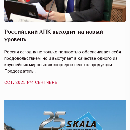
Российский АПК выходит на новый
А
уровень
к
в
е,
Россия сегодня не только полностью обеспечивает себя
Э
продовольствием, но и выступает в качестве одного из
у
крупнейших мировых экспортеров сельхозпродукции.
п
Председатель…
з
ССТ, 2025 №4 СЕНТЯБРЬ
С