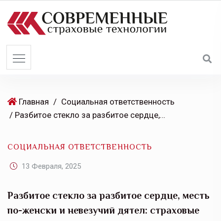
S
k
i
p
t
o
c
o
Главная
/
Социальная ответственность
n
/ Разбитое стекло за разбитое сердце, месть по-женски и невезучий дятел: страховые истории ко Дню влюбленных от ВСК
t
e
СОЦИАЛЬНАЯ ОТВЕТСТВЕННОСТЬ
n
t
13 Февраля, 2025
Разбитое стекло за разбитое сердце, месть
по-женски и невезучий дятел: страховые