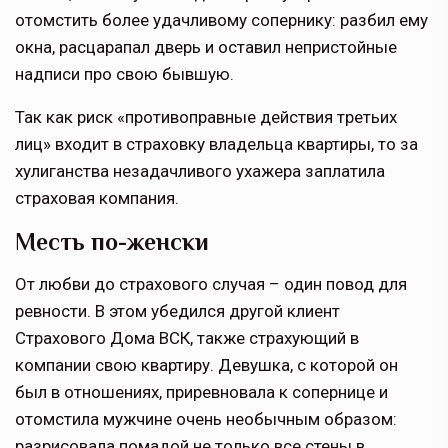
отомстить более удачливому сопернику: разбил ему
окна, расцарапал дверь и оставил непристойные
надписи про свою бывшую.
Так как риск «противоправные действия третьих
лиц» входит в страховку владельца квартиры, то за
хулиганства незадачливого ухажера заплатила
страховая компания.
Месть по-женски
От любви до страхового случая – один повод для
ревности. В этом убедился другой клиент
Страхового Дома ВСК, также страхующий в
компании свою квартиру. Девушка, с которой он
был в отношениях, приревновала к сопернице и
отомстила мужчине очень необычным образом:
разрисовала помадой не только все стены в