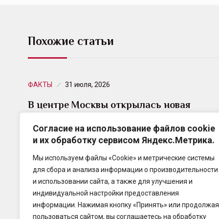
Похожие статьи
ФАКТЫ
31 июля, 2026
В центре Москвы открылась новая
клиника MedSwiss DENTA
Согласие на использование файлов cookie
и их обработку сервисом Яндекс.Метрика.
Собственная сеть клиник РЕСО-Гарантия –
MedSwiss – продолжает развивать
Мы используем файлы «Cookie» и метрические системы
стоматологическое направление. Новая клиника
для сбора и анализа информации о производительности
MedSwiss DENTA расположена по адресу:
и использовании сайта, а также для улучшения и
Цветной бульвар, д.…
индивидуальной настройки предоставления
информации. Нажимая кнопку «Принять» или продолжая
пользоваться сайтом, вы соглашаетесь на обработку