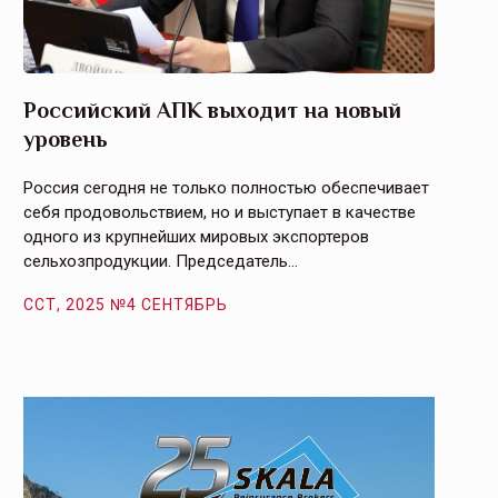
Российский АПК выходит на новый
Агрос
уровень
и кач
Россия сегодня не только полностью обеспечивает
Эффекти
себя продовольствием, но и выступает в качестве
урегули
одного из крупнейших мировых экспортеров
на случ
сельхозпродукции. Председатель…
площаде
ССТ, 2025 №4 СЕНТЯБРЬ
ССТ, 2