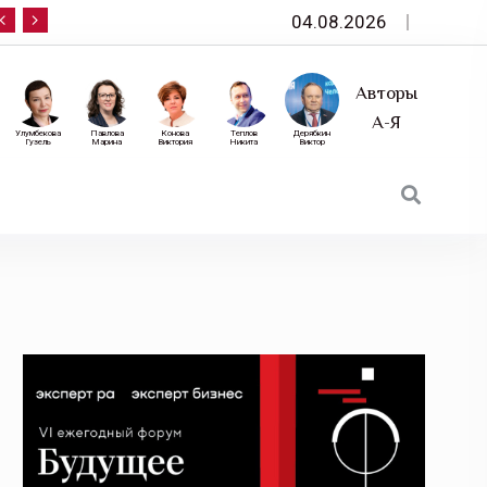
04.08.2026
10 сентября — «Эксперт РА» приглашает на фор
Авторы
А-Я
Улумбекова
Павлова
Конова
Теплов
Дерябкин
Гузель
Марина
Виктория
Никита
Виктор