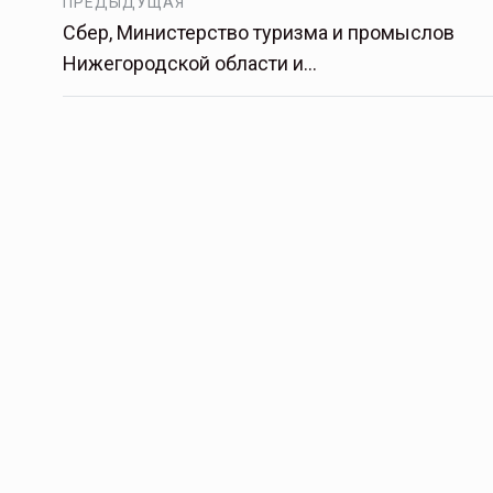
ПРЕДЫДУЩАЯ
Сбер, Министерство туризма и промыслов
Нижегородской области и…
Страховщикам пора в сад
Спрос на страхование плодовых наса
растет незначительными темпами. У э
причин, в том числе низкий уровень
информированности клиентов…
ССТ, 2025 №4 СЕНТЯБРЬ