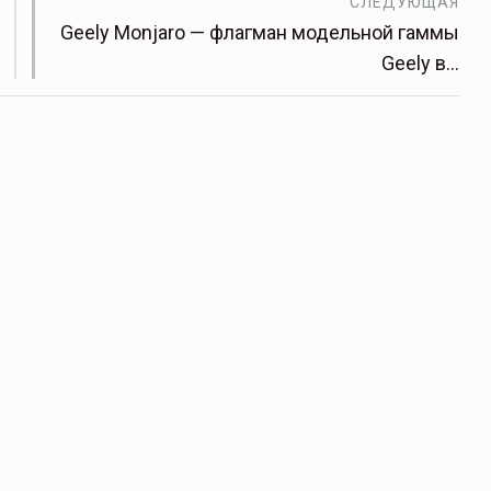
СЛЕДУЮЩАЯ
Geely Monjaro — флагман модельной гаммы
Geely в…
ОСАГО требует переосмысления
ждений пока
Нормативно-правовое регулирование страхового
того несколько
рынка в России является одним из наиболее
прогрессивных в мире, однако в отдельных
областях требует точечной доработки…
ССТ, 2025 №4 СЕНТЯБРЬ