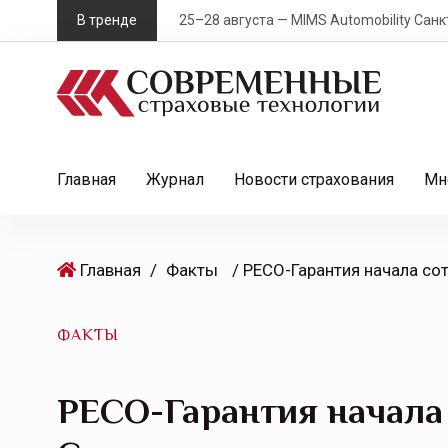
S
В тренде
25–28 августа — MIMS Automobility Санк
k
i
p
t
o
c
Главная
Журнал
Новости страхования
Мн
o
n
t
Главная
/
Факты
e
n
t
ФАКТЫ
РЕСО-Гарантия начала 