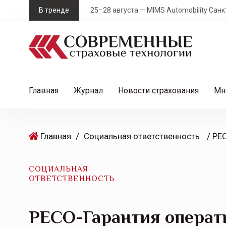
S
В тренде
25–28 августа — MIMS Automobility Санк
k
i
p
t
o
c
Главная
Журнал
Новости страхования
Мн
o
n
t
Главная
/
Социальная ответственность
e
n
t
СОЦИАЛЬНАЯ
ОТВЕТСТВЕННОСТЬ
РЕСО-Гарантия операт