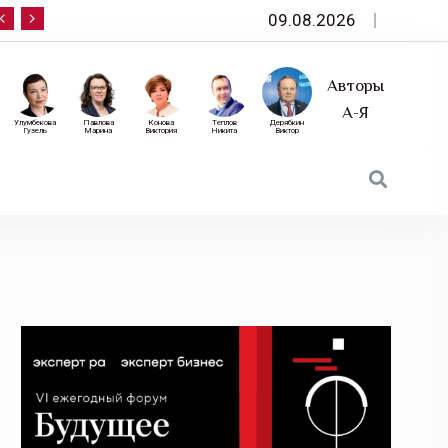
09.08.2026
10 сентября — «Эксперт РА» приглашает на фор
Авторы
А-Я
Улумбекова
Павлова
Конова
Теплов
Дерябкин
Гузель
Марина
Виктория
Никита
Виктор