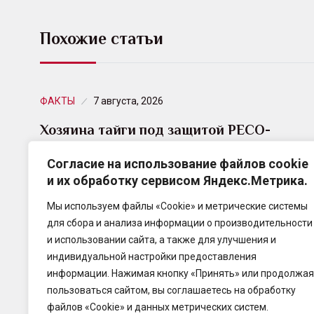
Похожие статьи
ФАКТЫ
7 августа, 2026
Хозяина тайги под защитой РЕСО-
Гарантия доставили в парк Югры
Согласие на использование файлов cookie
и их обработку сервисом Яндекс.Метрика.
РЕСО-Гарантия застраховала перевозку 9-
метровой скульптуры лося. Ее установили у реки
Мы используем файлы «Cookie» и метрические системы
Казым в Ханты-Мансийском автономном округе.
для сбора и анализа информации о производительности
и использовании сайта, а также для улучшения и
индивидуальной настройки предоставления
информации. Нажимая кнопку «Принять» или продолжая
пользоваться сайтом, вы соглашаетесь на обработку
файлов «Cookie» и данных метрических систем.