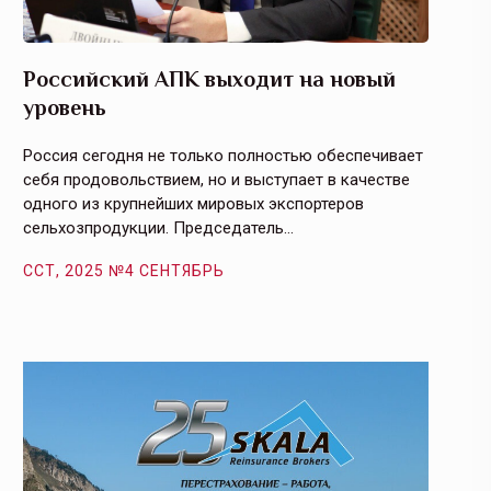
Российский АПК выходит на новый
Агрос
уровень
и кач
Россия сегодня не только полностью обеспечивает
Эффекти
себя продовольствием, но и выступает в качестве
урегули
одного из крупнейших мировых экспортеров
на случ
сельхозпродукции. Председатель…
площаде
ССТ, 2025 №4 СЕНТЯБРЬ
ССТ, 2