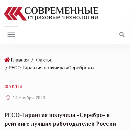
S
k
i
p
t
o
c
o
Главная
/
Факты
n
/ РЕСО-Гарантия получила «Серебро» в рейтинге лучших работодателей России
t
e
ФАКТЫ
n
t
14 Ноября, 2023
РЕСО-Гарантия получила «Серебро» в
рейтинге лучших работодателей России