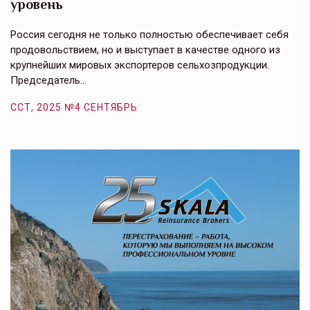
уровень
к
в
е,
Россия сегодня не только полностью обеспечивает себя
Э
продовольствием, но и выступает в качестве одного из
у
крупнейших мировых экспортеров сельхозпродукции.
п
Председатель…
з
ССТ, 2025 №4 СЕНТЯБРЬ
С