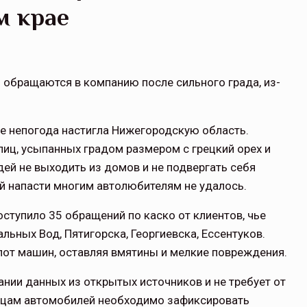
м крае
 обращаются в компанию после сильного града, из-
ее непогода настигла Нижегородскую область.
иц, усыпанных градом размером с грецкий орех и
ей не выходить из домов и не подвергать себя
й напасти многим автолюбителям не удалось.
оступило 35 обращений по каско от клиентов, чье
льных Вод, Пятигорска, Георгиевска, Ессентуков.
пот машин, оставляя вмятины и мелкие повреждения.
нии данных из открытых источников и не требует от
ьцам автомобилей необходимо зафиксировать