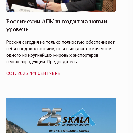
Российский АПК выходит на новый
Агрос
уровень
и кач
Россия сегодня не только полностью обеспечивает
Эффекти
себя продовольствием, но и выступает в качестве
урегули
одного из крупнейших мировых экспортеров
на случ
сельхозпродукции. Председатель…
площаде
ССТ, 2025 №4 СЕНТЯБРЬ
ССТ, 2