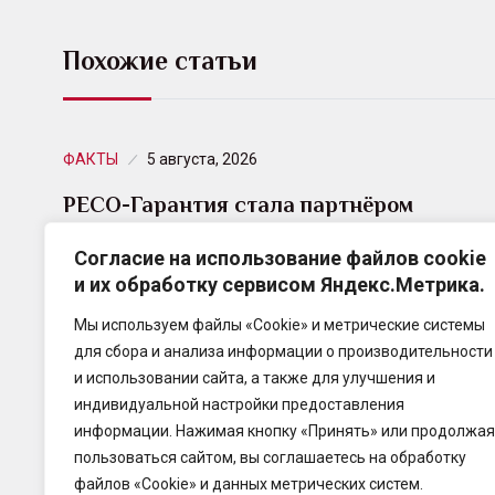
Похожие статьи
ФАКТЫ
5 августа, 2026
РЕСО-Гарантия стала партнёром
футбольного клуба «Енисей»
Согласие на использование файлов cookie
и их обработку сервисом Яндекс.Метрика.
Красноярский филиал РЕСО-Гарантия стал
партнёром футбольного клуба «Енисей».
Мы используем файлы «Cookie» и метрические системы
Партнёрское соглашение заключено на период с
для сбора и анализа информации о производительности
июля 2026 года по май 2027 года.
и использовании сайта, а также для улучшения и
индивидуальной настройки предоставления
информации. Нажимая кнопку «Принять» или продолжая
пользоваться сайтом, вы соглашаетесь на обработку
файлов «Cookie» и данных метрических систем.