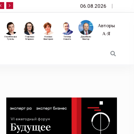
06.08.2026
10 сентября — «Эксперт РА» приглашает на фор
Авторы
А-Я
Улумбекова
Павлова
Конова
Теплов
Дерябкин
Гузель
Марина
Виктория
Никита
Виктор