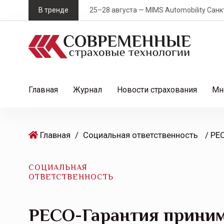
S
В тренде
25–28 августа — MIMS Automobility Санк
k
i
p
t
o
c
Главная
Журнал
Новости страхования
Мн
o
n
t
Главная
/
Социальная ответственность
e
n
t
СОЦИАЛЬНАЯ
ОТВЕТСТВЕННОСТЬ
РЕСО-Гарантия приним