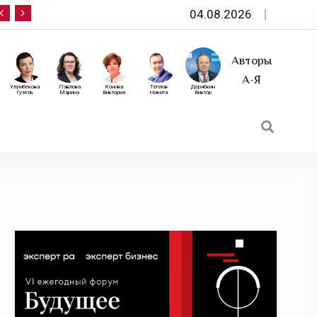
04.08.2026
10 сентября — «Эксперт РА» приглашает на фор
Авторы
А-Я
Улумбекова
Павлова
Конова
Теплов
Дерябкин
Гузель
Марина
Виктория
Никита
Виктор