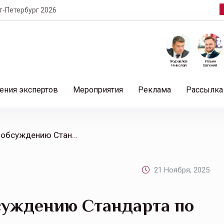
т-Петербург 2026
Журавлев
Ильин
Николай
Евгений
ения экспертов
Мероприятия
Реклама
Рассылка
/ РНПК приступила к обсуждению Стандарта по оценке рисков с участниками страхового рынка
21 Ноября, 2025
суждению Стандарта по