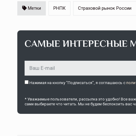
Метки
РНПК
Страховой рынок России
САМЫЕ ИНТЕРЕСНЫЕ 
Страховщикам пора в сад
Спрос на страхование плодовых наса
растет незначительными темпами. У э
причин, в том числе низкий уровень
информированности клиентов…
Нажимая на кнопку "Подписаться", я соглашаюсь c
поли
ССТ, 2025 №4 СЕНТЯБРЬ
* Уважаемые пользователи, рассылка это удобно! Все важн
сами выбираете что читать. Мы не будем беспокоить вас ча