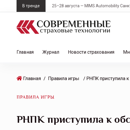
S
В тренде
25–28 августа — MIMS Automobility Санк
k
i
p
t
o
c
Главная
Журнал
Новости страхования
Мн
o
n
t
Главная
/
Правила игры
e
n
t
ПРАВИЛА ИГРЫ
РНПК приступила к об