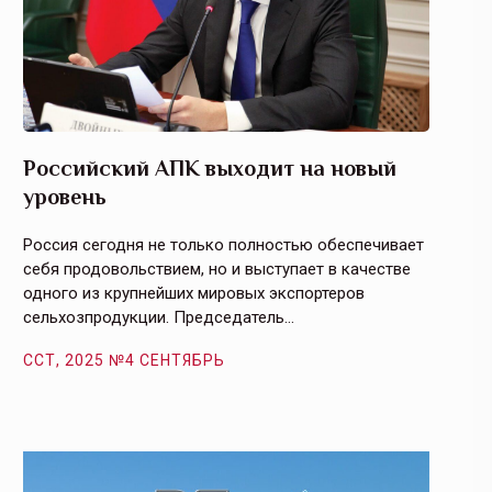
Российский АПК выходит на новый
Агрос
уровень
и кач
Россия сегодня не только полностью обеспечивает
Эффекти
себя продовольствием, но и выступает в качестве
урегули
одного из крупнейших мировых экспортеров
на случ
сельхозпродукции. Председатель…
площаде
ССТ, 2025 №4 СЕНТЯБРЬ
ССТ, 2