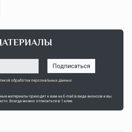
МАТЕРИАЛЫ
ОСАГО требует переосмысления
ждений пока
Нормативно-правовое регулирование страхового
того несколько
рынка в России является одним из наиболее
Подписаться
прогрессивных в мире, однако в отдельных
областях требует точечной доработки…
тикой обработки персональных данных
ССТ, 2025 №4 СЕНТЯБРЬ
ые материалы приходят к вам на E-mail в виде анонсов и вы
сто. Всегда можно отписаться в 1 клик.