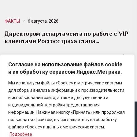
ФАКТЫ
6 августа, 2026
Директором департамента по работе с VIP
клиентами Росгосстраха стала…
Юлия Самсонова возглавила Департамент по работе
Согласие на использование файлов cookie
с VIP клиентами и индивидуального страхования
и их обработку сервисом Яндекс.Метрика.
федеральных клиентов Росгосстраха.
Мы используем файлы «Cookie» и метрические системы
для сбора и анализа информации о производительности
и использовании сайта, а также для улучшения и
индивидуальной настройки предоставления
информации. Нажимая кнопку «Принять» или продолжая
Copyright © 2025 Ассоциация «Некоммерческого
пользоваться сайтом, вы соглашаетесь на обработку
партнерство содействия развитию страхового рынка
файлов «Cookie» и данных метрических систем.
«Центр страховой безопасности»
Подробнее