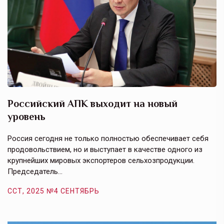
Российский АПК выходит на новый
А
уровень
к
в
е,
Россия сегодня не только полностью обеспечивает себя
Э
продовольствием, но и выступает в качестве одного из
у
крупнейших мировых экспортеров сельхозпродукции.
п
Председатель…
з
ССТ, 2025 №4 СЕНТЯБРЬ
С