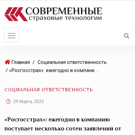
S
k
i
p
t
o
c
o
Главная
/
Социальная ответственность
n
/ «Росгосстрах»: ежегодно в компанию поступает несколько сотен заявлений от клиентов, имущество которых пострадало во время весеннего паводка
t
e
СОЦИАЛЬНАЯ ОТВЕТСТВЕННОСТЬ
n
t
29 Марта, 2023
«Росгосстрах»: ежегодно в компанию
поступает несколько сотен заявлений от