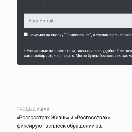
Тамбов — под страховой за
Тамбовская область — не только
Нажимая на кнопку "Подписаться", я соглашаюсь c
поли
сельскохозяйственный регион с исто
традициями выращивания агрокультур,
* Уважаемые пользователи, рассылка это удобно! Все важн
рискованного земледелия. Временно
сами выбираете что читать. Мы не будем беспокоить вас ча
обязанности…
ССТ, 2025 №4 СЕНТЯБРЬ
ПРЕДЫДУЩАЯ
«Росгосстрах Жизнь» и «Росгосстрах»
фиксируют всплеск обращений за…