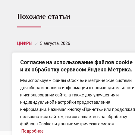
Похожие статьи
ЦИФРЫ
5 августа, 2026
В пострадавшей от засухи Омской
Согласие на использование файлов cookie
области свыше 90% застрахованных…
и их обработку сервисом Яндекс.Метрика.
Национальный союз агростраховщиков (НСА)
Мы используем файлы «Cookie» и метрические системы
ввел процедуру реагирования в связи с
для сбора и анализа информации о производительности
объявлением режима ЧС в Омской области из-за
и использовании сайта, а также для улучшения и
атмосферной и почвенной засухи,…
индивидуальной настройки предоставления
информации. Нажимая кнопку «Принять» или продолжая
пользоваться сайтом, вы соглашаетесь на обработку
файлов «Cookie» и данных метрических систем.
Подробнее