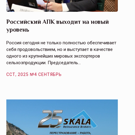
Российский АПК выходит на новый
Агрос
уровень
и кач
Россия сегодня не только полностью обеспечивает
Эффекти
себя продовольствием, но и выступает в качестве
урегули
одного из крупнейших мировых экспортеров
на случ
сельхозпродукции. Председатель…
площаде
ССТ, 2025 №4 СЕНТЯБРЬ
ССТ, 2