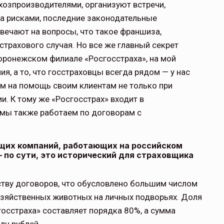
хозпроизводителями, организуют встречи,
ра рисками, последние законодательные
вечают на вопросы, что такое франшиза,
страхового случая. Но все же главный секрет
оронежском филиале «Росгосстраха», на мой
я, а то, что госстраховцы всегда рядом — у нас
ем на помощь своим клиентам не только при
и. К тому же «Росгосстрах» входит в
мы также работаем по договорам с
ущих компаний, работающих на российском
 по сути, это исторический для страховщика
ству договоров, что обусловлено большим числом
озяйственных животных на личных подворьях. Доля
госстраха» составляет порядка 80%, а сумма