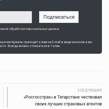
Подписаться
щитой
ОСАГО требует переосмысления
Нормативно-правовое регулирование страхового
тикой обработки персональных данных
рическими
рынка в России является одним из наиболее
 но и зона
прогрессивных в мире, однако в отдельных
ые материалы приходят к вам на E-mail в виде анонсов и вы
 исполняющая
областях требует точечной доработки…
сто. Всегда можно отписаться в 1 клик.
ССТ, 2025 №4 СЕНТЯБРЬ
СЛЕДУЮЩАЯ
«Росгосстрах» в Татарстане чествовал
своих лучших страховых агентов