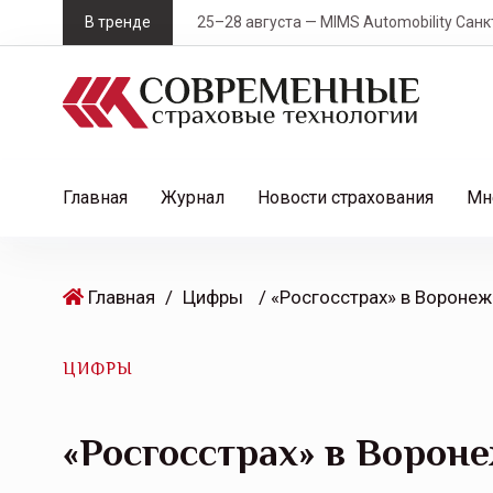
S
В тренде
25–28 августа — MIMS Automobility Санк
k
i
p
t
o
c
Главная
Журнал
Новости страхования
Мн
o
n
t
Главная
/
Цифры
e
n
t
ЦИФРЫ
«Росгосстрах» в Ворон