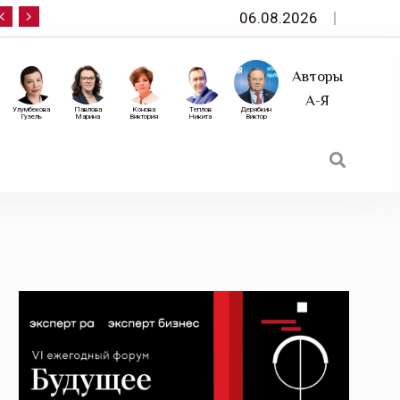
06.08.2026
10 сентября — «Эксперт РА» приглашает на фор
Авторы
А-Я
Улумбекова
Павлова
Конова
Теплов
Дерябкин
Гузель
Марина
Виктория
Никита
Виктор