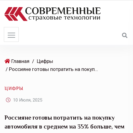
S
k
i
p
t
o
c
o
Главная
/
Цифры
n
/ Россияне готовы потратить на покупку автомобиля в среднем на 35% больше, чем годом ранее
t
e
ЦИФРЫ
n
t
10 Июля, 2025
Россияне готовы потратить на покупку
автомобиля в среднем на 35% больше, чем