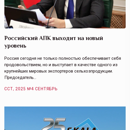
Российский АПК выходит на новый
А
уровень
к
в
е,
Россия сегодня не только полностью обеспечивает себя
Э
продовольствием, но и выступает в качестве одного из
у
крупнейших мировых экспортеров сельхозпродукции.
п
Председатель…
з
ССТ, 2025 №4 СЕНТЯБРЬ
С