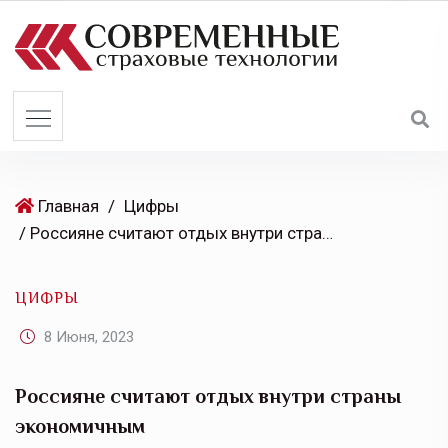
S
k
i
p
t
o
c
o
Главная
/
Цифры
n
/ Россияне считают отдых внутри страны экономичным
t
e
ЦИФРЫ
n
t
8 Июня, 2023
Россияне считают отдых внутри страны
экономичным