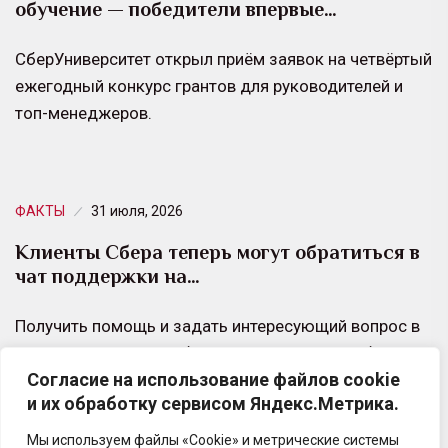
обучение — победители впервые…
СберУниверситет открыл приём заявок на четвёртый
ежегодный конкурс грантов для руководителей и
топ-менеджеров.
ФАКТЫ
31 июля, 2026
Клиенты Сбера теперь могут обратиться в
чат поддержки на…
Получить помощь и задать интересующий вопрос в
чате поддержки в мобильном приложении СберБанк
Согласие на использование файлов cookie
Онлайн теперь можно на иностранных языках,
и их обработку сервисом Яндекс.Метрика.
языках народов России…
Мы используем файлы «Cookie» и метрические системы