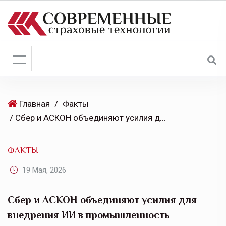
S
k
i
p
t
o
c
o
Главная
/
Факты
n
/ Сбер и АСКОН объединяют усилия для внедрения ИИ в промышленность
t
e
ФАКТЫ
n
t
19 Мая, 2026
Сбер и АСКОН объединяют усилия для
внедрения ИИ в промышленность