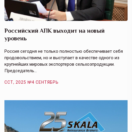
Российский АПК выходит на новый
А
уровень
к
в
е,
Россия сегодня не только полностью обеспечивает себя
Э
продовольствием, но и выступает в качестве одного из
у
крупнейших мировых экспортеров сельхозпродукции.
п
Председатель…
з
ССТ, 2025 №4 СЕНТЯБРЬ
С