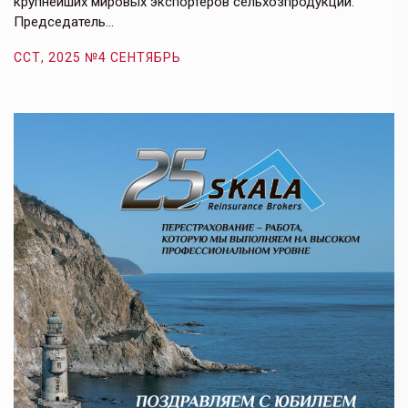
крупнейших мировых экспортеров сельхозпродукции.
п
Председатель…
з
ССТ, 2025 №4 СЕНТЯБРЬ
С