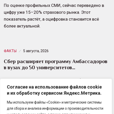
По оценке профильных СМИ, сейчас переведено в
цифру уже 15–20% страхового рынка. Этот
показатель растёт, а оцифровка становится всё
более актуальной.
ФАКТЫ
5 августа, 2026
Сбер расширяет программу Амбассадоров
в вузах до 50 университетов…
Новый сезон проекта стартует в октябре: по два
Согласие на использование файлов cookie
студента от каждого вуза — от Санкт-Петербурга и
и их обработку сервисом Яндекс.Метрика.
Белгорода до Владивостока и Якутска…
Мы используем файлы «Cookie» и метрические системы
для сбора и анализа информации о производительности