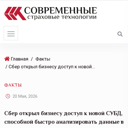
S
k
i
p
t
o
c
o
Главная
/
Факты
n
/ Сбер открыл бизнесу доступ к новой СУБД, способной быстро анализировать данные в высоконагруженных сервисах
t
e
ФАКТЫ
n
t
20 Мая, 2026
Сбер открыл бизнесу доступ к новой СУБД,
способной быстро анализировать данные в