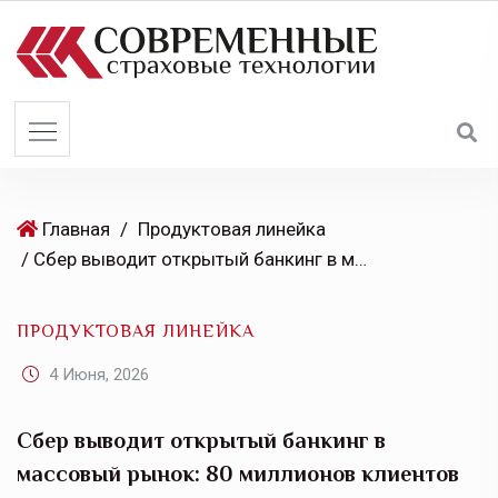
S
k
i
p
t
o
c
o
Главная
/
Продуктовая линейка
n
/ Сбер выводит открытый банкинг в массовый рынок: 80 миллионов клиентов СберБанк Онлайн могут увидеть счета разных банков в одном приложении
t
e
ПРОДУКТОВАЯ ЛИНЕЙКА
n
t
4 Июня, 2026
Сбер выводит открытый банкинг в
массовый рынок: 80 миллионов клиентов