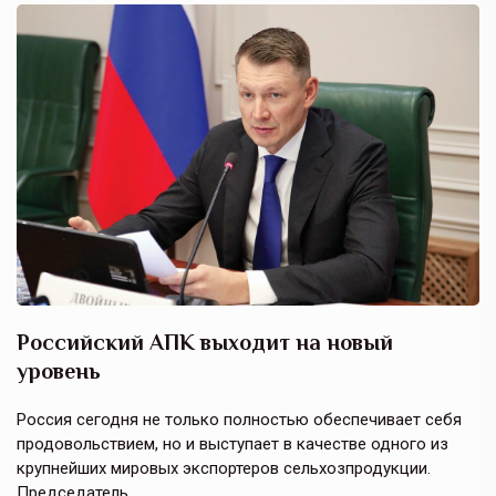
Российский АПК выходит на новый
А
уровень
к
в
е,
Россия сегодня не только полностью обеспечивает себя
Э
продовольствием, но и выступает в качестве одного из
у
крупнейших мировых экспортеров сельхозпродукции.
п
Председатель…
з