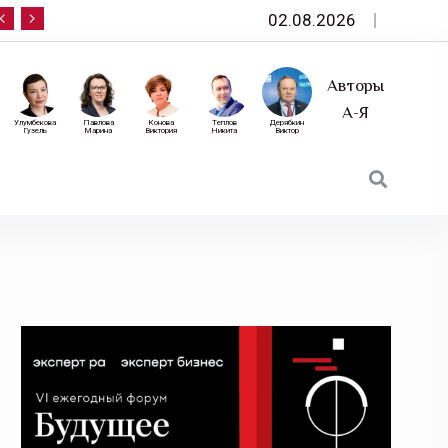
02.08.2026
10 сентября — «Эксперт РА» приглашает на фор
Авторы
А-Я
Улумбекова
Павлова
Конова
Теплов
Дерябкин
Гузель
Марина
Виктория
Никита
Виктор