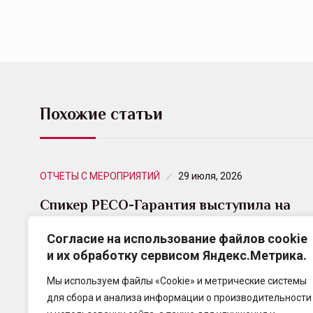
Похожие статьи
ОТЧЕТЫ С МЕРОПРИЯТИЙ
29 июля, 2026
Спикер РЕСО-Гарантия выступила на
форуме InsurtechDay
Согласие на использование файлов cookie
и их обработку сервисом Яндекс.Метрика.
«II Всероссийский форум InsurtechDay 2026»
вновь прошел в столице и собрал более 250
Мы используем файлы «Cookie» и метрические системы
участников. Свыше 30 экспертов компаний-
для сбора и анализа информации о производительности
лидеров страхового рынка обсудили…