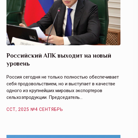
Российский АПК выходит на новый
Агрос
уровень
и кач
Россия сегодня не только полностью обеспечивает
Эффекти
себя продовольствием, но и выступает в качестве
урегули
одного из крупнейших мировых экспортеров
на случ
сельхозпродукции. Председатель…
площаде
ССТ, 2025 №4 СЕНТЯБРЬ
ССТ, 2