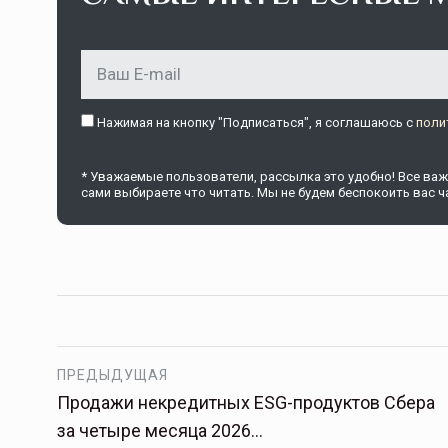
Нажимая на кнопку "Подписаться", я соглашаюсь c
поли
Тамбов — под страховой за
* Уважаемые пользователи, рассылка это удобно! Все важн
сами выбираете что читать. Мы не будем беспокоить вас ча
Тамбовская область — не только
сельскохозяйственный регион с исто
традициями выращивания агрокультур,
рискованного земледелия. Временно
обязанности…
ССТ, 2025 №4 СЕНТЯБРЬ
ПРЕДЫДУЩАЯ
Продажи некредитных ESG-продуктов Сбера
за четыре месяца 2026…