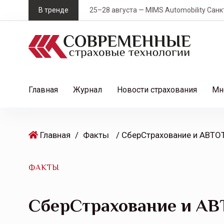
S
В тренде
25–28 августа — MIMS Automobility Санк
k
i
p
t
o
c
Главная
Журнал
Новости страхования
Мн
o
n
t
Главная
/
Факты
e
n
t
ФАКТЫ
СберСтрахование и АВ