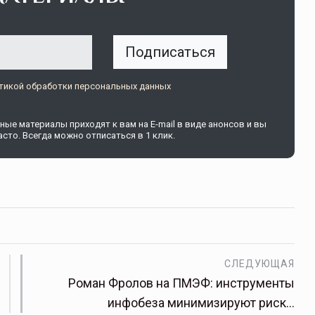
Подписаться
тикой обработки персональных данных
щитой
ОСАГО требует переосмысления
ые материалы приходят к вам на E-mail в виде анонсов и вы
сто. Всегда можно отписаться в 1 клик.
Нормативно-правовое регулирование страхового
рическими
рынка в России является одним из наиболее
 но и зона
прогрессивных в мире, однако в отдельных
 исполняющая
областях требует точечной доработки…
ССТ, 2025 №4 СЕНТЯБРЬ
СЛЕДУЮЩАЯ
Роман Фролов на ПМЭФ: инструменты
инфобеза минимизируют риск…