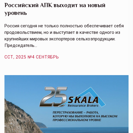
Российский АПК выходит на новый
А
уровень
к
в
е,
Россия сегодня не только полностью обеспечивает себя
Э
продовольствием, но и выступает в качестве одного из
у
крупнейших мировых экспортеров сельхозпродукции.
п
Председатель…
з
ССТ, 2025 №4 СЕНТЯБРЬ
С