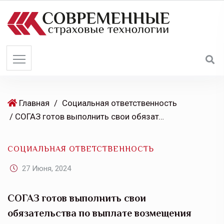
S
k
i
p
t
o
c
o
Главная
/
Социальная ответственность
n
/ СОГАЗ готов выполнить свои обязательства по выплате возмещения пассажирам поезда Воркута – Новороссийск, который сошел с рельсов в Республике Коми
t
e
СОЦИАЛЬНАЯ ОТВЕТСТВЕННОСТЬ
n
t
27 Июня, 2024
СОГАЗ готов выполнить свои
обязательства по выплате возмещения