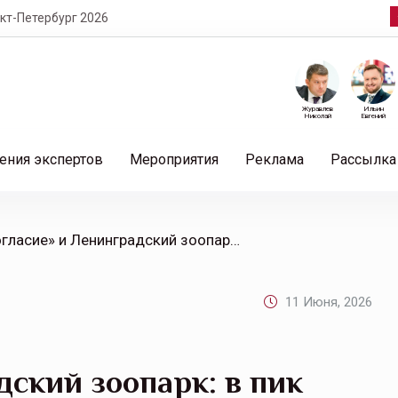
т-Петербург 2026
Журавлев
Ильин
Николай
Евгений
ения экспертов
Мероприятия
Реклама
Рассылка
/ «Согласие» и Ленинградский зоопарк: в пик сезона змеи не нападают первыми – достаточно смотреть под ноги
11 Июня, 2026
дский зоопарк: в пик