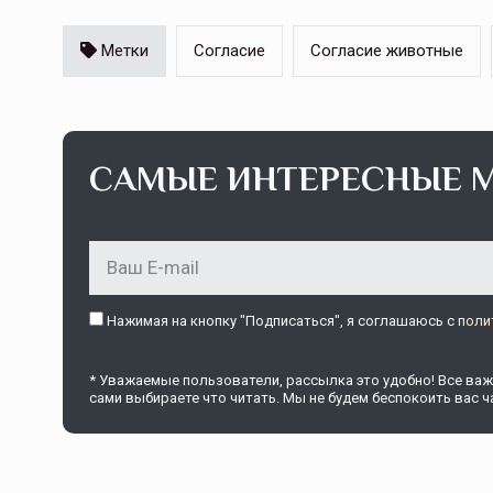
Метки
Согласие
Согласие животные
Страховщикам пора в сад
САМЫЕ ИНТЕРЕСНЫЕ 
Спрос на страхование плодовых наса
растет незначительными темпами. У э
причин, в том числе низкий уровень
информированности клиентов…
Нажимая на кнопку "Подписаться", я соглашаюсь c
поли
ССТ, 2025 №4 СЕНТЯБРЬ
* Уважаемые пользователи, рассылка это удобно! Все важн
сами выбираете что читать. Мы не будем беспокоить вас ча