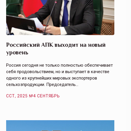
Российский АПК выходит на новый
Агрос
уровень
и кач
Россия сегодня не только полностью обеспечивает
Эффекти
себя продовольствием, но и выступает в качестве
урегули
одного из крупнейших мировых экспортеров
на случ
сельхозпродукции. Председатель…
площаде
ССТ, 2025 №4 СЕНТЯБРЬ
ССТ, 2