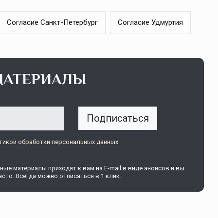
Согласие Санкт-Петербург
Согласие Удмуртия
ОСАГО требует переосмысления
МАТЕРИАЛЫ
ждений пока
Нормативно-правовое регулирование страхового
того несколько
рынка в России является одним из наиболее
Подписаться
прогрессивных в мире, однако в отдельных
областях требует точечной доработки…
тикой обработки персональных данных
ССТ, 2025 №4 СЕНТЯБРЬ
ые материалы приходят к вам на E-mail в виде анонсов и вы
сто. Всегда можно отписаться в 1 клик.