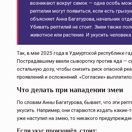
возникают вокруг самок — одна особь може
рептилии могут появиться, если есть грызу
объясняет Анна Багатурова, начальник отд
Убивать рептилий не стоит. Змеи также по
животное или растение. И укусить человека
Так, в мае 2025 года в Удмуртской республике га
Пострадавшему ввели сыворотку против яда — сн
остальную дозу, чтобы снизить риск опасной ре
проявлений и осложнений. «Согласие» выплатило
Что делать при нападении змеи
По словам Анны Багатурова, бывает, что эти реп
укусить. Например, они стараются издать какие-
уже наступил на змею, то никакого предупрежден
Если укус произошёл, стоит: