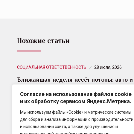
Похожие статьи
СОЦИАЛЬНАЯ ОТВЕТСТВЕННОСТЬ
28 июля, 2026
Ближайшая неделя несёт потопы: авто и
квартиры россиян под…
Согласие на использование файлов cookie
и их обработку сервисом Яндекс.Метрика.
Ведущий специалист Центра погоды «Фобос»
Евгений Тишковец предупредил: за пять рабочих
Мы используем файлы «Cookie» и метрические системы
дней на Москву обрушится месячная норма
для сбора и анализа информации о производительности
осадков — до 80–88 миллиметров.
и использовании сайта, а также для улучшения и
индивидуальной настройки предоставления