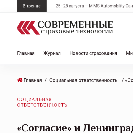
S
В тренде
25–28 августа — MIMS Automobility Санк
k
i
p
t
o
c
Главная
Журнал
Новости страхования
Мн
o
n
t
Главная
/
Социальная ответственность
e
n
t
СОЦИАЛЬНАЯ
ОТВЕТСТВЕННОСТЬ
«Согласие» и Ленингра