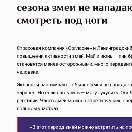
сезона змеи не напада
смотреть под ноги
Страховая компания «Согласие» и Ленинградски
повышении активности змей. Май и июнь — пик бр
становятся менее осторожными, много передвига
человека.
Эксперты напоминают: обычно змеи не нападают 
заранее. Но если наступить — могут укусить. Ос
рептилий. Часто змей можно встретить у рек, оз
солнцем участках.
«В этот период змей можно встретить на пр