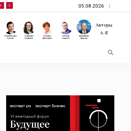
05.08.2026
10 сентября — «Эксперт РА» приглашает на фор
Авторы
А-Я
Улумбекова
Павлова
Конова
Теплов
Дерябкин
Гузель
Марина
Виктория
Никита
Виктор