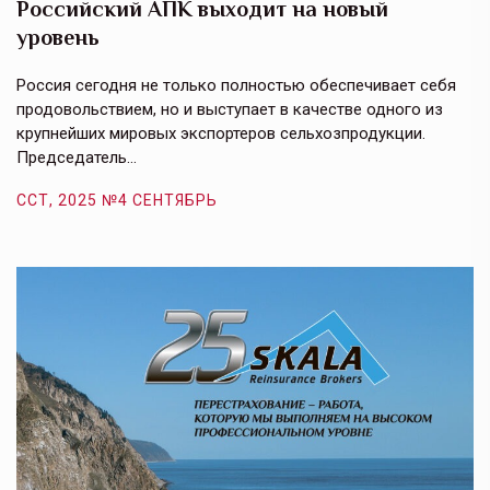
Российский АПК выходит на новый
А
уровень
к
в
е,
Россия сегодня не только полностью обеспечивает себя
Э
продовольствием, но и выступает в качестве одного из
у
крупнейших мировых экспортеров сельхозпродукции.
п
Председатель…
з
ССТ, 2025 №4 СЕНТЯБРЬ
С