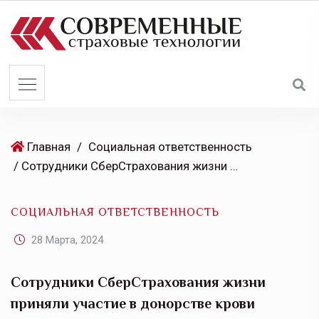
S
k
i
p
t
o
c
o
Главная
/
Социальная ответственность
n
/ Сотрудники СберСтрахования жизни приняли участие в донорстве крови
t
e
СОЦИАЛЬНАЯ ОТВЕТСТВЕННОСТЬ
n
t
28 Марта, 2024
Сотрудники СберСтрахования жизни
приняли участие в донорстве крови