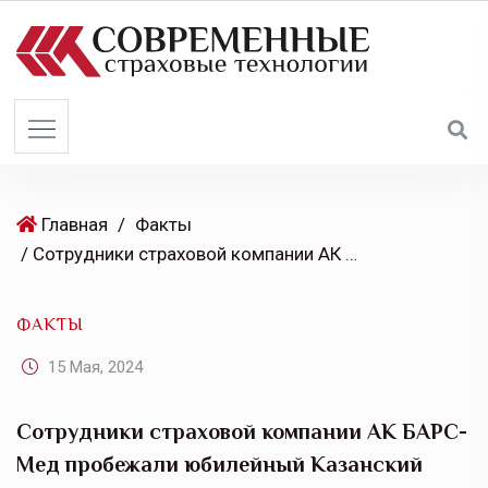
S
k
i
p
t
o
c
o
Главная
/
Факты
n
/ Сотрудники страховой компании АК БАРС-Мед пробежали юбилейный Казанский марафон
t
e
ФАКТЫ
n
t
15 Мая, 2024
Сотрудники страховой компании АК БАРС-
Мед пробежали юбилейный Казанский