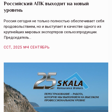
Российский АПК выходит на новый
А
уровень
к
в
е,
Россия сегодня не только полностью обеспечивает себя
Э
продовольствием, но и выступает в качестве одного из
у
крупнейших мировых экспортеров сельхозпродукции.
п
Председатель…
з
ССТ, 2025 №4 СЕНТЯБРЬ
С