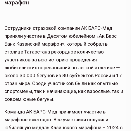
марафон
Сотрудники
страховой
компании
АК
БАРС-Мед
приняли
участие
в
Десятом юбилейном «
Ак Барс
Банк Казанский марафон
», который собрал в
столице
Татарстана
рекордное
количество
участников
за
всю
историю
проведения
любительских соревнований по легкой атлетике —
около 30 000
бегунов из 80 субъектов России и 17
стран мира.
Среди участников были как
опытные
спортсмены, так и начинающие
, как взрослые, так и
совсем юные
бегуны.
Команда АК БАРС-Мед
принимает участие в
марафоне ежегодно.
Все
участники
получили
юбилейную медаль Казанского марафона – 2024 с