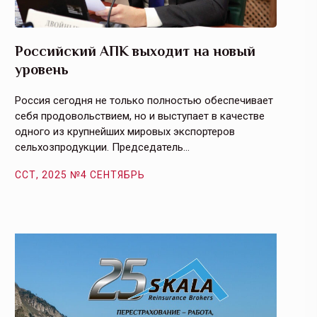
Российский АПК выходит на новый
Агрос
уровень
и кач
Россия сегодня не только полностью обеспечивает
Эффекти
себя продовольствием, но и выступает в качестве
урегули
одного из крупнейших мировых экспортеров
на случ
сельхозпродукции. Председатель…
площаде
ССТ, 2025 №4 СЕНТЯБРЬ
ССТ, 2