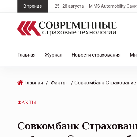
S
В тренде
25–28 августа — MIMS Automobility Санк
k
i
p
t
o
c
Главная
Журнал
Новости страхования
Мн
o
n
t
Главная
/
Факты
e
n
t
ФАКТЫ
Совкомбанк Страхован