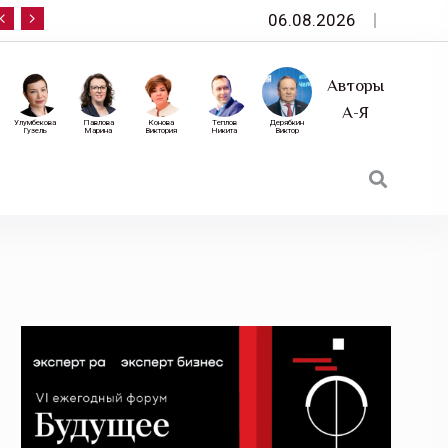
06.08.2026
10 сентября — «Эксперт РА» приглашает на фор
Авторы
А-Я
Улумбекова
Павлова
Конова
Теплов
Дерябкин
Гузель
Марина
Виктория
Никита
Виктор