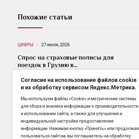
Похожие статьи
ЦИФРЫ
27 июля, 2026
Спрос на страховые полисы для
поездок в Грузию в…
Согласие на использование файлов cookie
По итогам первого полугодия 2026 года спрос на
и их обработку сервисом Яндекс.Метрика.
страховые полисы для выезжающих в Грузию
среди клиентов Совкомбанк Страхование вырос
Мы используем файлы «Cookie» и метрические системы
в восемь…
для сбора и анализа информации о производительности
и использовании сайта, а также для улучшения и
индивидуальной настройки предоставления
информации. Нажимая кнопку «Принять» или продолжая
пользоваться сайтом, вы соглашаетесь на обработку