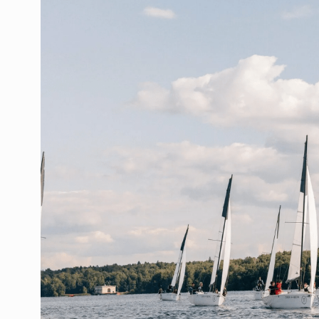
Тамбовская область — не только
сельскохозяйственный регион с исто
традициями выращивания агрокультур,
рискованного земледелия. Временно
обязанности…
ССТ, 2025 №4 СЕНТЯБРЬ