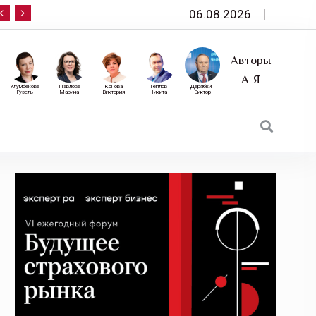
06.08.2026
10 сентября — «Эксперт РА» приглашает на фор
Авторы
А-Я
Улумбекова
Павлова
Конова
Теплов
Дерябкин
Гузель
Марина
Виктория
Никита
Виктор