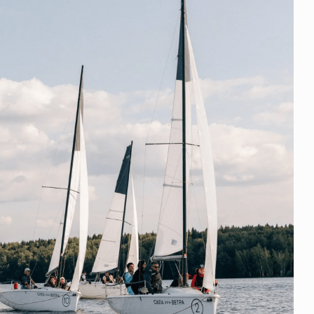
Нормативно-правовое регулирование страхового
рическими
рынка в России является одним из наиболее
 но и зона
прогрессивных в мире, однако в отдельных
 исполняющая
областях требует точечной доработки…
ССТ, 2025 №4 СЕНТЯБРЬ