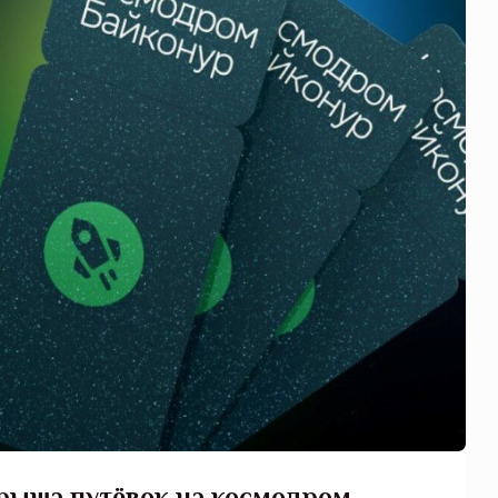
рыша путёвок на космодром