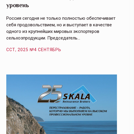
уровень
и кач
Россия сегодня не только полностью обеспечивает
Эффекти
себя продовольствием, но и выступает в качестве
урегули
одного из крупнейших мировых экспортеров
на случ
сельхозпродукции. Председатель…
площаде
ССТ, 2025 №4 СЕНТЯБРЬ
ССТ, 2