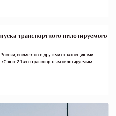
апуска транспортного пилотируемого
а России, совместно с другими страховщиками
я «Союз-2.1а» с транспортным пилотируемым
щитой
ОСАГО требует переосмысления