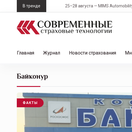
S
В тренде
25–28 августа — MIMS Automobility Санк
k
i
p
t
o
c
Главная
Журнал
Новости страхования
Мн
o
n
t
Байконур
e
n
t
ФАКТЫ