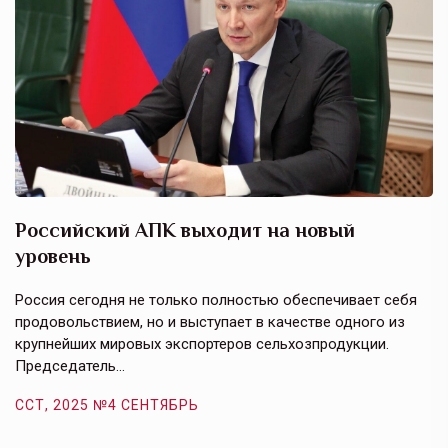
Российский АПК выходит на новый
А
уровень
к
в
е,
Россия сегодня не только полностью обеспечивает себя
Э
продовольствием, но и выступает в качестве одного из
у
крупнейших мировых экспортеров сельхозпродукции.
п
Председатель…
з
ССТ, 2025 №4 СЕНТЯБРЬ
С