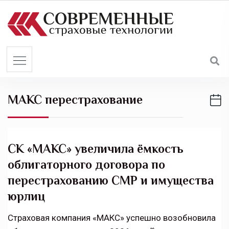
S
k
i
p
t
o
c
МАКС перестрахование
o
n
t
e
СК «МАКС» увеличила ёмкость
n
облигаторного договора по
t
перестрахованию СМР и имущества
юрлиц
Страховая компания «МАКС» успешно возобновила