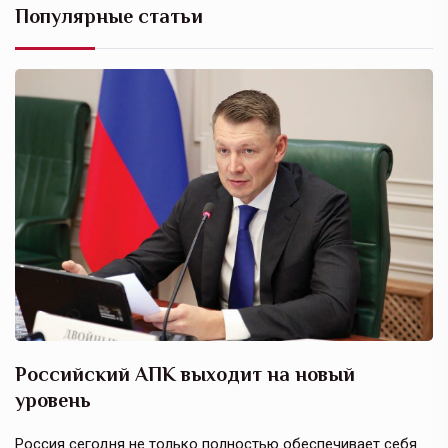
Популярные статьи
Российский АПК выходит на новый
А
уровень
к
в
е,
Россия сегодня не только полностью обеспечивает себя
Э