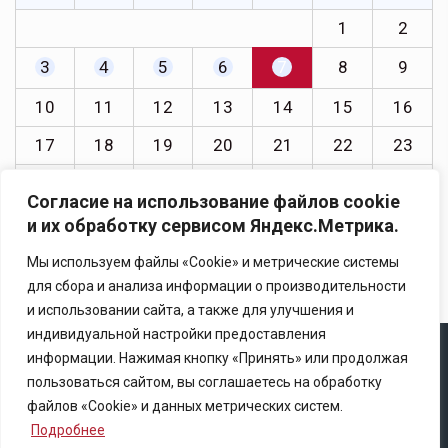
1
2
3
4
5
6
7
8
9
10
11
12
13
14
15
16
17
18
19
20
21
22
23
24
25
26
27
28
29
30
Согласие на использование файлов cookie
31
и их обработку сервисом Яндекс.Метрика.
« Июл
Мы используем файлы «Cookie» и метрические системы
для сбора и анализа информации о производительности
и использовании сайта, а также для улучшения и
индивидуальной настройки предоставления
информации. Нажимая кнопку «Принять» или продолжая
Copyright © 2025 Ассоциация «Некоммерческого
пользоваться сайтом, вы соглашаетесь на обработку
партнерство содействия развитию страхового рынка
файлов «Cookie» и данных метрических систем.
«Центр страховой безопасности»
Подробнее