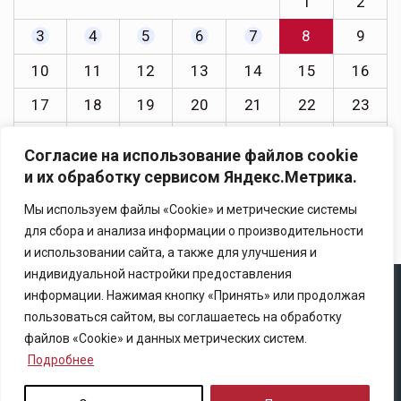
1
2
3
4
5
6
7
8
9
10
11
12
13
14
15
16
17
18
19
20
21
22
23
24
25
26
27
28
29
30
Согласие на использование файлов cookie
31
и их обработку сервисом Яндекс.Метрика.
« Июл
Мы используем файлы «Cookie» и метрические системы
для сбора и анализа информации о производительности
и использовании сайта, а также для улучшения и
индивидуальной настройки предоставления
информации. Нажимая кнопку «Принять» или продолжая
Copyright © 2025 Ассоциация «Некоммерческого
пользоваться сайтом, вы соглашаетесь на обработку
партнерство содействия развитию страхового рынка
файлов «Cookie» и данных метрических систем.
«Центр страховой безопасности»
Подробнее
Правила републикации