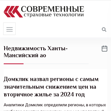
S
k
i
p
t
o
c
Недвижимость Ханты-
o
Мансийский ао
n
t
e
n
Домклик назвал регионы с самым
t
значительным снижением цен на
вторичное жилье за 2024 год
Аналитики Домклик определили регионы, в которых