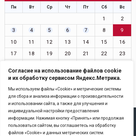
Пн
Вт
Ср
Чт
Пт
Сб
Вс
1
2
3
4
5
6
7
8
9
10
11
12
13
14
15
16
17
18
19
20
21
22
23
24
25
26
27
28
29
30
Согласие на использование файлов cookie
31
и их обработку сервисом Яндекс.Метрика.
« Июл
Мы используем файлы «Cookie» и метрические системы
для сбора и анализа информации о производительности
и использовании сайта, а также для улучшения и
индивидуальной настройки предоставления
информации. Нажимая кнопку «Принять» или продолжая
Copyright © 2025 Ассоциация «Некоммерческого
пользоваться сайтом, вы соглашаетесь на обработку
партнерство содействия развитию страхового рынка
файлов «Cookie» и данных метрических систем.
«Центр страховой безопасности»