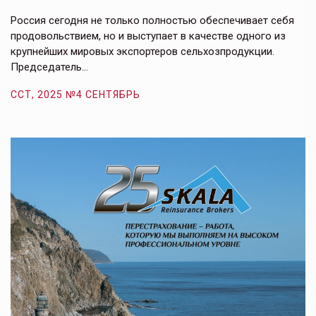
в
е,
Россия сегодня не только полностью обеспечивает себя
Э
продовольствием, но и выступает в качестве одного из
у
крупнейших мировых экспортеров сельхозпродукции.
п
Председатель…
з
ССТ, 2025 №4 СЕНТЯБРЬ
С