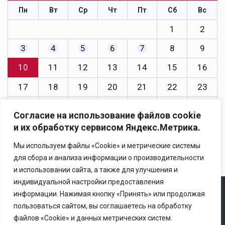
Пн
Вт
Ср
Чт
Пт
Сб
Вс
1
2
3
4
5
6
7
8
9
10
11
12
13
14
15
16
17
18
19
20
21
22
23
24
25
26
27
28
29
30
Согласие на использование файлов cookie
31
и их обработку сервисом Яндекс.Метрика.
« Июл
Мы используем файлы «Cookie» и метрические системы
для сбора и анализа информации о производительности
и использовании сайта, а также для улучшения и
индивидуальной настройки предоставления
информации. Нажимая кнопку «Принять» или продолжая
Copyright © 2025 Ассоциация «Некоммерческого
пользоваться сайтом, вы соглашаетесь на обработку
партнерство содействия развитию страхового рынка
файлов «Cookie» и данных метрических систем.
«Центр страховой безопасности»