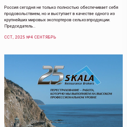
в
е,
Россия сегодня не только полностью обеспечивает себя
Э
продовольствием, но и выступает в качестве одного из
у
крупнейших мировых экспортеров сельхозпродукции.
п
Председатель…
з
ССТ, 2025 №4 СЕНТЯБРЬ
С