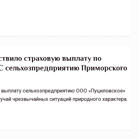
твило страховую выплату по
ЧС сельхозпредприятию Приморского
ю выплату сельхозпредприятию ООО «Пуциловское»
лучай чрезвычайных ситуаций природного характера.
щитой
ОСАГО требует переосмысления