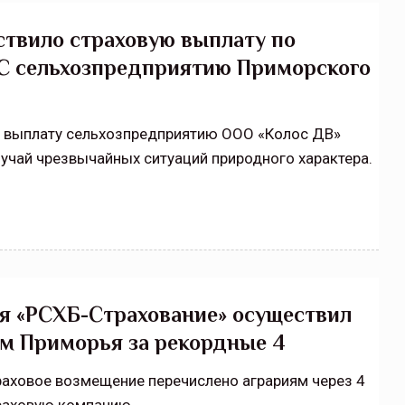
Нормативно-правовое регулирование страхового
твило страховую выплату по
рическими
рынка в России является одним из наиболее
ЧС сельхозпредприятию Приморского
 но и зона
прогрессивных в мире, однако в отдельных
 исполняющая
областях требует точечной доработки…
ССТ, 2025 №4 СЕНТЯБРЬ
ю выплату сельхозпредприятию ООО «Колос ДВ»
лучай чрезвычайных ситуаций природного характера.
я «РСХБ-Страхование» осуществил
ям Приморья за рекордные 4
траховое возмещение перечислено аграриям через 4