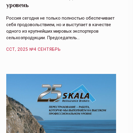
уровень
и кач
Россия сегодня не только полностью обеспечивает
Эффекти
себя продовольствием, но и выступает в качестве
урегули
одного из крупнейших мировых экспортеров
на случ
сельхозпродукции. Председатель…
площаде
ССТ, 2025 №4 СЕНТЯБРЬ
ССТ, 2