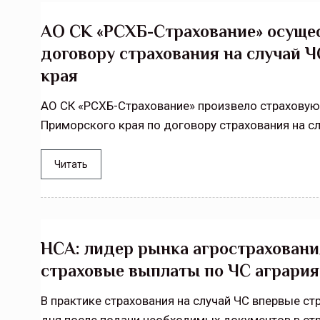
Тамбовская область — не только
АО СК «РСХБ-Страхование» осущес
сельскохозяйственный регион с исто
договору страхования на случай 
традициями выращивания агрокультур,
рискованного земледелия. Временно
края
обязанности…
АО СК «РСХБ-Страхование» произвело страхову
ССТ, 2025 №4 СЕНТЯБРЬ
Приморского края по договору страхования на с
Читать
НСА: лидер рынка агростраховани
страховые выплаты по ЧС аграри
В практике страхования на случай ЧС впервые с