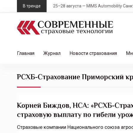
S
В тренде
25–28 августа — MIMS Automobility Санк
k
i
p
t
o
c
Главная
Журнал
Новости страхования
Мн
o
n
t
РСХБ-Страхование Приморский к
e
n
t
Корней Биждов, НСА: «РСХБ-Страх
страховую выплату по гибели уро
Страховые компании Национального союза агро