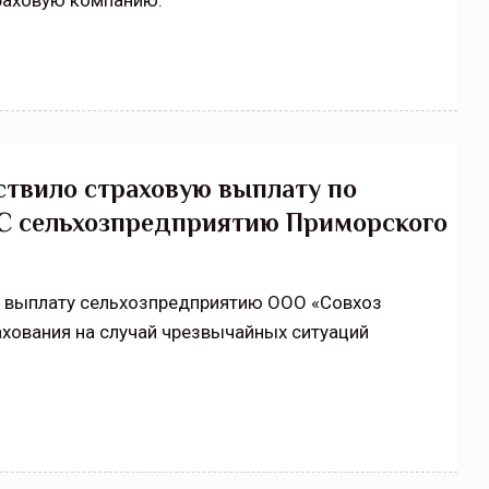
раховую компанию.
твило страховую выплату по
ЧС сельхозпредприятию Приморского
ю выплату сельхозпредприятию ООО «Совхоз
хования на случай чрезвычайных ситуаций