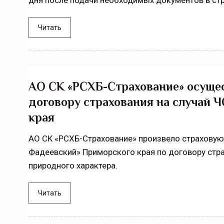
дня после подачи необходимых документов в ст
Читать
АО СК «РСХБ-Страхование» осущес
договору страхования на случай 
края
АО СК «РСХБ-Страхование» произвело страхову
Фадеевский» Приморского края по договору стра
природного характера.
Читать