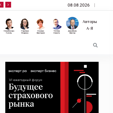
08.08.2026
10 сентября — «Эксперт РА» приглашает на фор
Авторы
А-Я
Улумбекова
Павлова
Конова
Теплов
Дерябкин
Гузель
Марина
Виктория
Никита
Виктор