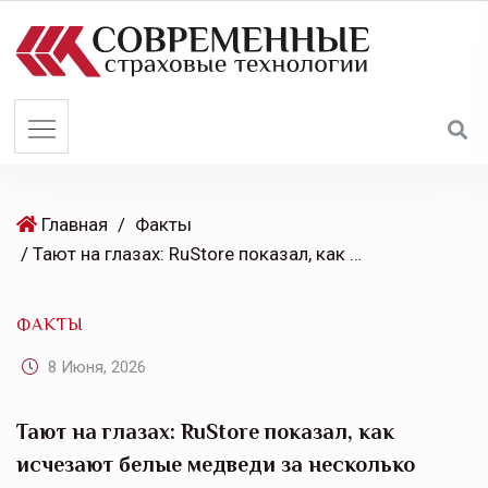
S
k
i
p
t
o
c
o
Главная
/
Факты
n
/ Тают на глазах: RuStore показал, как исчезают белые медведи за несколько часов
t
e
ФАКТЫ
n
t
8 Июня, 2026
Тают на глазах: RuStore показал, как
исчезают белые медведи за несколько