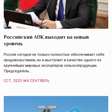
Российский АПК выходит на новый
А
уровень
к
в
е,
Россия сегодня не только полностью обеспечивает себя
Э
продовольствием, но и выступает в качестве одного из
у
крупнейших мировых экспортеров сельхозпродукции.
п
Председатель…
з
ССТ, 2025 №4 СЕНТЯБРЬ
С