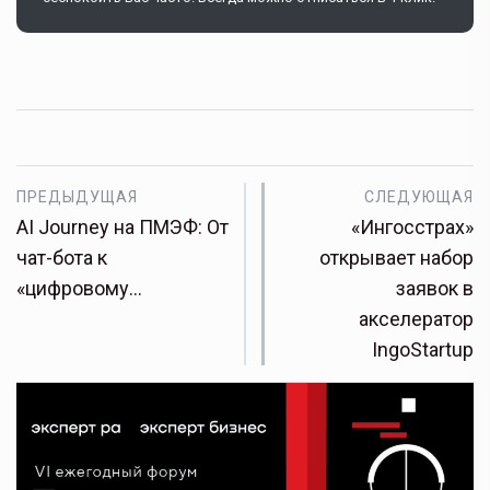
ПРЕДЫДУЩАЯ
СЛЕДУЮЩАЯ
AI Journey на ПМЭФ: От
«Ингосстрах»
чат-бота к
открывает набор
«цифровому…
заявок в
акселератор
IngoStartup