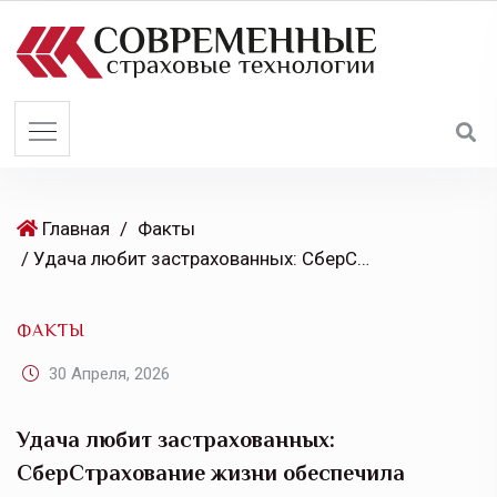
S
k
i
p
t
o
c
o
Главная
/
Факты
n
/ Удача любит застрахованных: СберСтрахование жизни обеспечила страховой защитой участников СберПрайм Казанского марафона
t
e
ФАКТЫ
n
t
30 Апреля, 2026
Удача любит застрахованных:
СберСтрахование жизни обеспечила