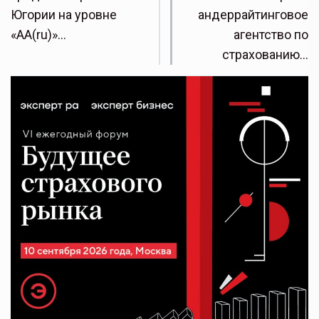
Югории на уровне
андеррайтинговое
«AA(ru)»…
агентство по
страхованию…