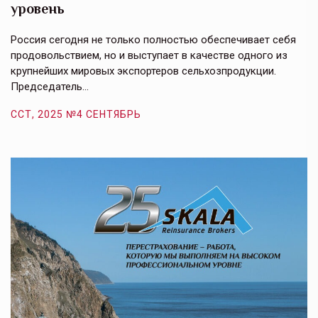
уровень
к
в
е,
Россия сегодня не только полностью обеспечивает себя
Э
продовольствием, но и выступает в качестве одного из
у
крупнейших мировых экспортеров сельхозпродукции.
п
Председатель…
з
ССТ, 2025 №4 СЕНТЯБРЬ
С