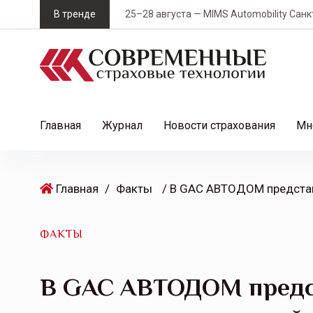
S
В тренде
25–28 августа — MIMS Automobility Санк
k
i
p
t
o
c
Главная
Журнал
Новости страхования
Мн
o
n
t
Главная
/
Факты
e
n
t
ФАКТЫ
В GAC АВТОДОМ предс