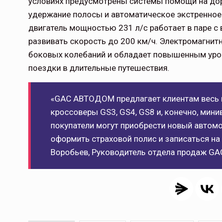
условиях предусмотрены системы помощи на дор
удержание полосы и автоматическое экстренно
двигатель мощностью 231 л/с работает в паре с 
развивать скорость до 200 км/ч. Электромагнит
боковых колебаний и обладает повышенным уро
поездки в длительные путешествия.
Тамбов — под страховой за
Тамбовская область — не только
«GAC АВТОДОМ предлагает клиентам весь 
сельскохозяйственный регион с исто
кроссоверы GS3, GS4, GS8 и, конечно, мин
традициями выращивания агрокультур,
покупатели могут приобрести новый автомо
рискованного земледелия. Временно
оформить страховой полис и записаться на
обязанности…
Воробьев, Руководитель отдела продаж G
ССТ, 2025 №4 СЕНТЯБРЬ