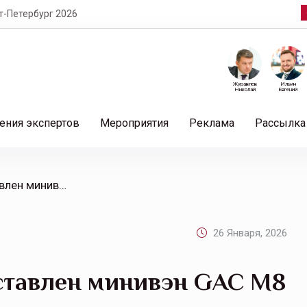
т-Петербург 2026
Журавлев
Ильин
Николай
Евгений
ения экспертов
Мероприятия
Реклама
Рассылка
/ В GAC АВТОДОМ представлен минивэн GAC M8 – лидер по остаточной стоимости среди китайских брендов
26 Января, 2026
тавлен минивэн GAC M8