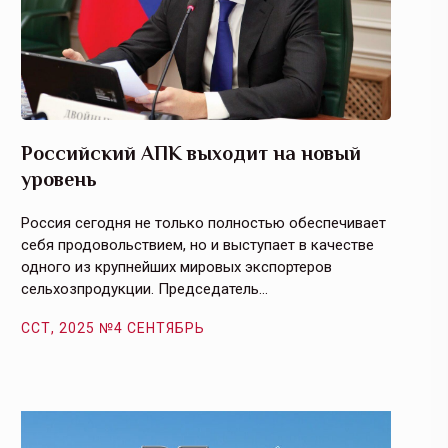
Российский АПК выходит на новый
Агрос
уровень
и кач
Россия сегодня не только полностью обеспечивает
Эффекти
себя продовольствием, но и выступает в качестве
урегули
одного из крупнейших мировых экспортеров
на случ
сельхозпродукции. Председатель…
площаде
ССТ, 2025 №4 СЕНТЯБРЬ
ССТ, 2