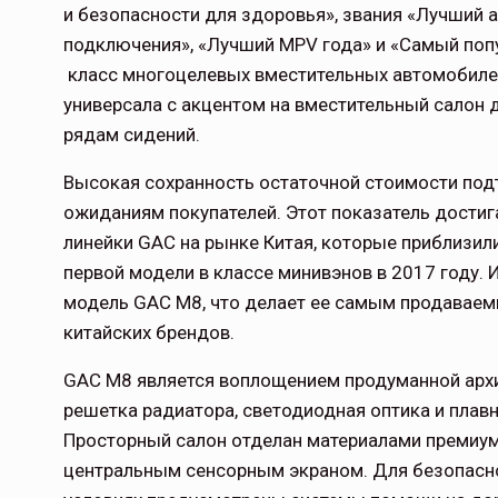
и безопасности для здоровья», звания «Лучший 
подключения», «Лучший MPV года» и «Самый поп
класс многоцелевых вместительных автомобилей
универсала с акцентом на вместительный салон д
рядам сидений.
Высокая сохранность остаточной стоимости под
ожиданиям покупателей. Этот показатель дости
линейки GAC на рынке Китая, которые приблизил
первой модели в классе минивэнов в 2017 году. 
модель GAC M8, что делает ее самым продавае
китайских брендов.
GAC M8 является воплощением продуманной архи
решетка радиатора, светодиодная оптика и плав
Просторный салон отделан материалами премиум
центральным сенсорным экраном. Для безопасн