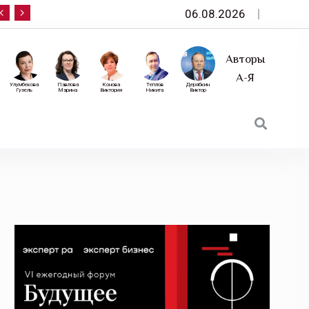
06.08.2026
10 сентября — «Эксперт РА» приглашает на фор
Авторы
А-Я
Улумбекова
Павлова
Конова
Теплов
Дерябкин
Гузель
Марина
Виктория
Никита
Виктор