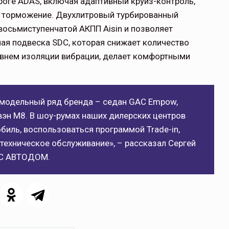
оге ADAS, включая адаптивный круиз-контроль,
е торможение. Двухлитровый турбированный
восьмиступенчатой АКПП Aisin и позволяет
ная подвеска SDC, которая снижает количество
внем изоляции вибрации, делает комфортными
щитой
ОСАГО требует переосмысления
Нормативно-правовое регулирование страхового
модельный ряд бренда – седан GAC Empow,
рическими
рынка в России является одним из наиболее
ивэн M8. В шоу-румах наших дилерских центров
 но и зона
прогрессивных в мире, однако в отдельных
биль, воспользоваться программой Trade-in,
 исполняющая
областях требует точечной доработки…
 техническое обслуживание», – рассказал Сергей
ССТ, 2025 №4 СЕНТЯБРЬ
AC АВТОДОМ.