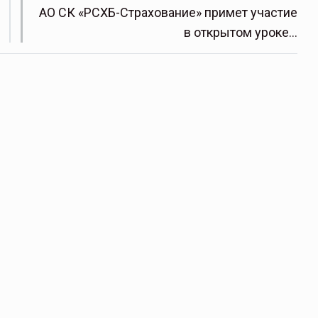
АО СК «РСХБ-Страхование» примет участие
в открытом уроке…
щитой
ОСАГО требует переосмысления
Нормативно-правовое регулирование страхового
рическими
рынка в России является одним из наиболее
 но и зона
прогрессивных в мире, однако в отдельных
 исполняющая
областях требует точечной доработки…
ССТ, 2025 №4 СЕНТЯБРЬ