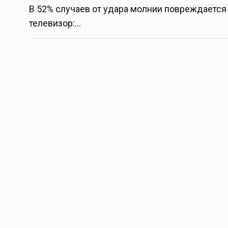
В 52% случаев от удара молнии повреждается
телевизор:…
Тамбов — под страховой за
Тамбовская область — не только
сельскохозяйственный регион с исто
традициями выращивания агрокультур,
рискованного земледелия. Временно
обязанности…
ССТ, 2025 №4 СЕНТЯБРЬ