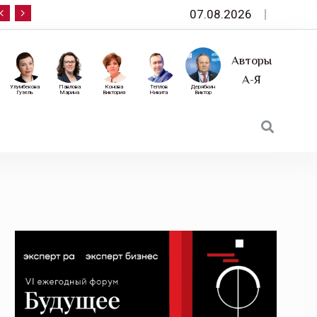
07.08.2026
10 сентября — «Эксперт РА» приглашает на фор
Авторы
А-Я
Улумбекова
Павлова
Конова
Теплов
Дерябкин
Гузель
Марина
Виктория
Никита
Виктор