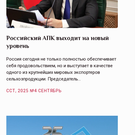
Российский АПК выходит на новый
Агрос
уровень
и кач
Россия сегодня не только полностью обеспечивает
Эффекти
себя продовольствием, но и выступает в качестве
урегули
одного из крупнейших мировых экспортеров
на случ
сельхозпродукции. Председатель…
площаде
ССТ, 2025 №4 СЕНТЯБРЬ
ССТ, 2