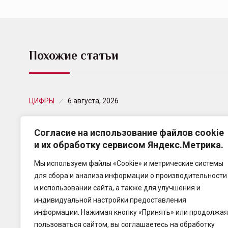
Похожие статьи
ЦИФРЫ
6 августа, 2026
30 тысяч инвесторов и тысяча рублей
Согласие на использование файлов cookie
на старте: как…
и их обработку сервисом Яндекс.Метрика.
Сбер успешно разместил уже пятый выпуск
Мы используем файлы «Cookie» и метрические системы
облигаций секьюритизации, обеспеченных пулом
для сбора и анализа информации о производительности
потребительских кредитов, и видит устойчивый
и использовании сайта, а также для улучшения и
рост интереса частных инвесторов к этому…
индивидуальной настройки предоставления
информации. Нажимая кнопку «Принять» или продолжая
пользоваться сайтом, вы соглашаетесь на обработку