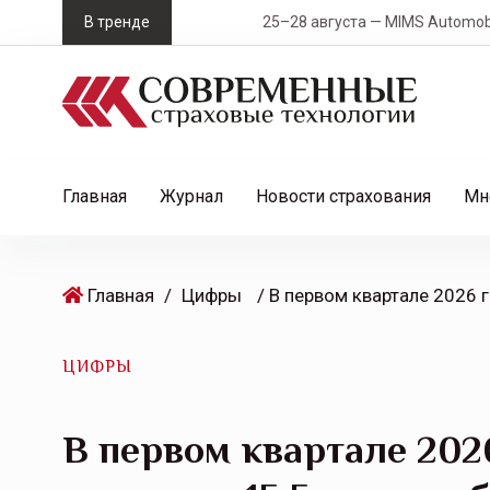
S
В тренде
25–28 августа — MIMS Automobility Сан
k
i
p
t
o
c
Главная
Журнал
Новости страхования
Мн
o
n
t
Главная
/
Цифры
e
n
t
ЦИФРЫ
В первом квартале 202