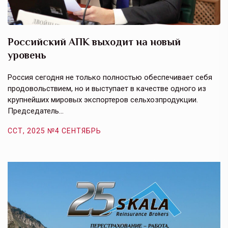
Российский АПК выходит на новый
А
уровень
к
в
е,
Россия сегодня не только полностью обеспечивает себя
Э
продовольствием, но и выступает в качестве одного из
у
крупнейших мировых экспортеров сельхозпродукции.
п
Председатель…
з
ССТ, 2025 №4 СЕНТЯБРЬ
С