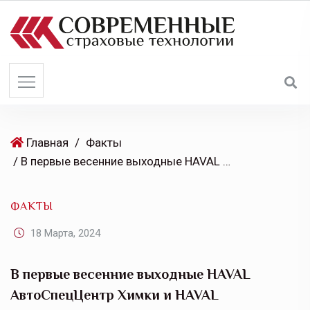
S
k
i
p
t
o
c
o
Главная
/
Факты
n
/ В первые весенние выходные HAVAL АвтоСпецЦентр Химки и HAVAL АвтоСпецЦентр Внуково презентовали гостям новый HAVAL JOLION
t
e
ФАКТЫ
n
t
18 Марта, 2024
В первые весенние выходные HAVAL
АвтоСпецЦентр Химки и HAVAL