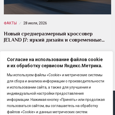
ФАКТЫ
28 июля, 2026
Новый среднеразмерный кроссовер
JELAND J7: яркий дизайн и современные…
В дилерском центре JELAND АвтоСпецЦентр
Согласие на использование файлов cookie
Марьино начались продажи нового
и их обработку сервисом Яндекс.Метрика.
среднеразмерного кроссовера JELAND J7.
Мы используем файлы «Cookie» и метрические системы
для сбора и анализа информации о производительности
и использовании сайта, а также для улучшения и
индивидуальной настройки предоставления
информации. Нажимая кнопку «Принять» или продолжая
Copyright © 2025 Ассоциация «Некоммерческого
пользоваться сайтом, вы соглашаетесь на обработку
партнерство содействия развитию страхового рынка
файлов «Cookie» и данных метрических систем.
«Центр страховой безопасности»