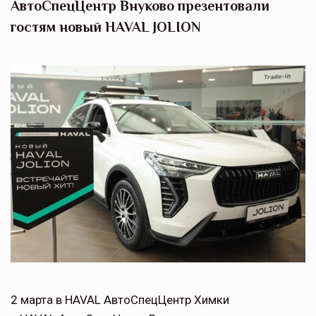
АвтоСпецЦентр Внуково презентовали
гостям новый HAVAL JOLION
2 марта в HAVAL АвтоСпецЦентр Химки