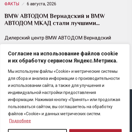
ФАКТЫ
6 августа, 2026
BMW АВТОДОМ Вернадский и BMW
АВТОДОМ МКАД стали лучшими…
Дилерский центр BMW АВТОДОМ Вернадский
удостоен почетной награды от сервиса 2ГИС в
Согласие на использование файлов cookie
номинации «Лучший автосервис в районе Тропарево-
и их обработку сервисом Яндекс.Метрика.
Никулино за 2026 год».
Мы используем файлы «Cookie» и метрические системы
для сбора и анализа информации о производительности
и использовании сайта, а также для улучшения и
индивидуальной настройки предоставления
информации. Нажимая кнопку «Принять» или продолжая
Copyright © 2025 Ассоциация «Некоммерческого
пользоваться сайтом, вы соглашаетесь на обработку
партнерство содействия развитию страхового рынка
файлов «Cookie» и данных метрических систем.
«Центр страховой безопасности»
Подробнее
Правила републикации