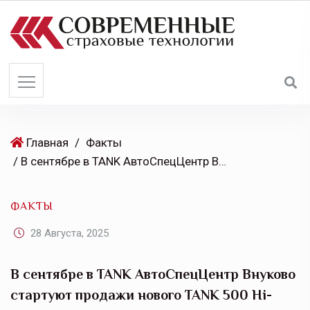
S
k
i
p
t
o
c
o
Главная
/
Факты
n
/ В сентябре в TANK АвтоСпецЦентр Внуково стартуют продажи нового TANK 500 Hi-Charge
t
e
ФАКТЫ
n
t
28 Августа, 2025
В сентябре в TANK АвтоСпецЦентр Внуково
стартуют продажи нового TANK 500 Hi-