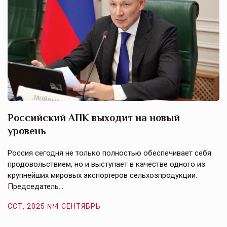
Российский АПК выходит на новый
А
уровень
к
в
е,
Россия сегодня не только полностью обеспечивает себя
Э
продовольствием, но и выступает в качестве одного из
у
крупнейших мировых экспортеров сельхозпродукции.
п
Председатель…
з
ССТ, 2025 №4 СЕНТЯБРЬ
С