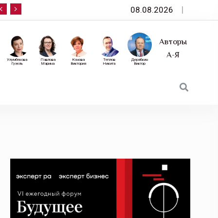
08.08.2026
10 сентября — «Эксперт РА» приглашает на фор
Авторы
А-Я
Улумбекова
Павлова
Конова
Теплов
Дерябкин
Гузель
Марина
Виктория
Никита
Виктор