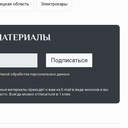
ецкая область
Электрокары
щитой
ОСАГО требует переосмысления
Нормативно-правовое регулирование страхового
МАТЕРИАЛЫ
рическими
рынка в России является одним из наиболее
 но и зона
прогрессивных в мире, однако в отдельных
 исполняющая
областях требует точечной доработки…
Подписаться
ССТ, 2025 №4 СЕНТЯБРЬ
тикой обработки персональных данных
ые материалы приходят к вам на E-mail в виде анонсов и вы
сто. Всегда можно отписаться в 1 клик.