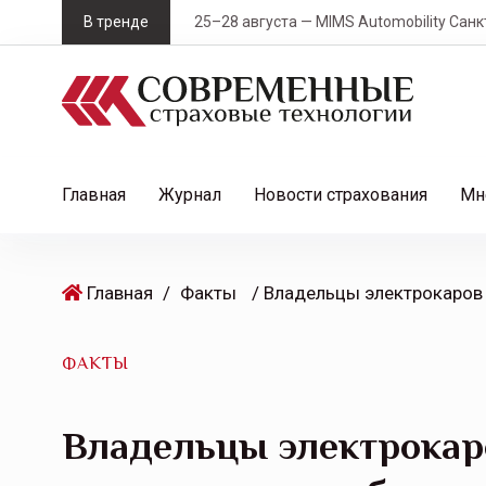
S
В тренде
25–28 августа — MIMS Automobility Санк
k
i
p
t
o
c
Главная
Журнал
Новости страхования
Мн
o
n
t
Главная
/
Факты
e
n
t
ФАКТЫ
Владельцы электрокар