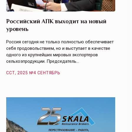
Российский АПК выходит на новый
Агрос
уровень
и кач
Россия сегодня не только полностью обеспечивает
Эффекти
себя продовольствием, но и выступает в качестве
урегули
одного из крупнейших мировых экспортеров
на случ
сельхозпродукции. Председатель…
площаде
ССТ, 2025 №4 СЕНТЯБРЬ
ССТ, 2