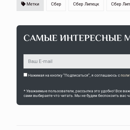
Метки
Сбер
Сбер Липецк
Сбер Лип
Тамбов — под страховой за
Тамбовская область — не только
САМЫЕ ИНТЕРЕСНЫЕ 
сельскохозяйственный регион с исто
традициями выращивания агрокультур,
рискованного земледелия. Временно
обязанности…
ССТ, 2025 №4 СЕНТЯБРЬ
Нажимая на кнопку "Подписаться", я соглашаюсь c
поли
* Уважаемые пользователи, рассылка это удобно! Все важн
сами выбираете что читать. Мы не будем беспокоить вас ча