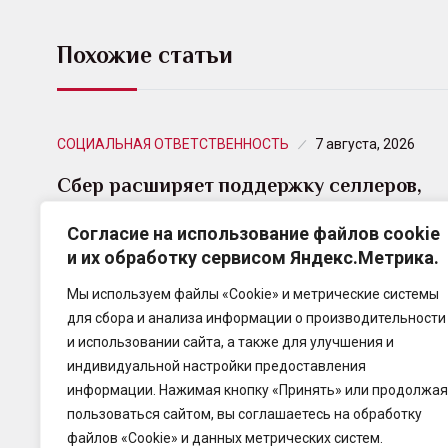
Похожие статьи
СОЦИАЛЬНАЯ ОТВЕТСТВЕННОСТЬ
7 августа, 2026
Сбер расширяет поддержку селлеров,
пострадавших от инцидентов на
складах…
Согласие на использование файлов cookie
и их обработку сервисом Яндекс.Метрика.
Сбер объявляет о расширении пакета поддержки
Мы используем файлы «Cookie» и метрические системы
предпринимателей, чьи товары и бизнес
для сбора и анализа информации о производительности
пострадали в результате инцидентов на складах
и использовании сайта, а также для улучшения и
Wildberries.
индивидуальной настройки предоставления
информации. Нажимая кнопку «Принять» или продолжая
пользоваться сайтом, вы соглашаетесь на обработку
файлов «Cookie» и данных метрических систем.