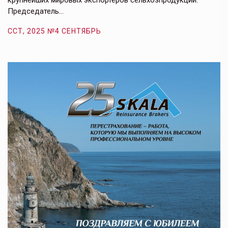
крупнейших мировых экспортеров сельхозпродукции.
п
Председатель…
з
ССТ, 2025 №4 СЕНТЯБРЬ
С