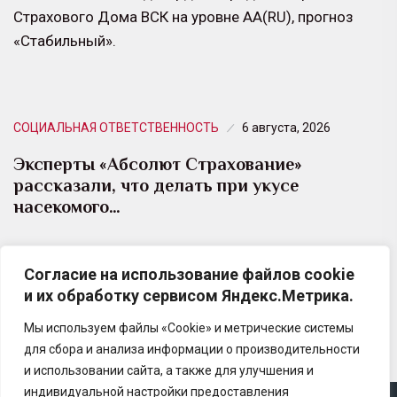
Страхового Дома ВСК на уровне АА(RU), прогноз
«Стабильный».
СОЦИАЛЬНАЯ ОТВЕТСТВЕННОСТЬ
6 августа, 2026
Эксперты «Абсолют Страхование»
рассказали, что делать при укусе
насекомого…
Август — один из самых популярных месяцев для
Согласие на использование файлов cookie
путешествий и одновременно период высокой
и их обработку сервисом Яндекс.Метрика.
активности ос, пчел и других насекомых.
Мы используем файлы «Cookie» и метрические системы
для сбора и анализа информации о производительности
и использовании сайта, а также для улучшения и
индивидуальной настройки предоставления