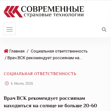
S
k
i
p
t
o
c
o
Главная
/
Социальная ответственность
n
/ Врач ВСК рекомендует россиянам находиться на солнце не больше 20-60 минут в зависимости от фототипа кожи, сметана от ожогов – под запретом
t
e
СОЦИАЛЬНАЯ ОТВЕТСТВЕННОСТЬ
n
t
6 Июля, 2026
Врач ВСК рекомендует россиянам
находиться на солнце не больше 20-60