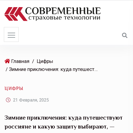
S
k
i
p
t
o
c
o
Главная
/
Цифры
n
/ Зимние приключения: куда путешествуют россияне и какую защиту выбирают, — выясняла СК «Абсолют Страхование»
t
e
ЦИФРЫ
n
t
21 Февраля, 2025
Зимние приключения: куда путешествуют
россияне и какую защиту выбирают, —