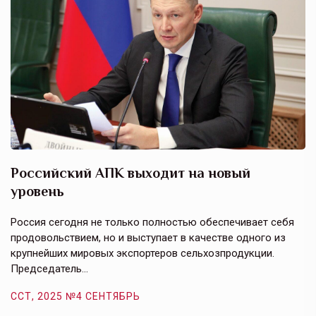
Российский АПК выходит на новый
А
уровень
к
в
е,
Россия сегодня не только полностью обеспечивает себя
Э
продовольствием, но и выступает в качестве одного из
у
крупнейших мировых экспортеров сельхозпродукции.
п
Председатель…
з
ССТ, 2025 №4 СЕНТЯБРЬ
С