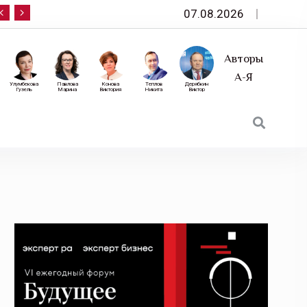
07.08.2026
10 сентября — «Эксперт РА» приглашает на фор
Авторы
А-Я
Улумбекова
Павлова
Конова
Теплов
Дерябкин
Гузель
Марина
Виктория
Никита
Виктор