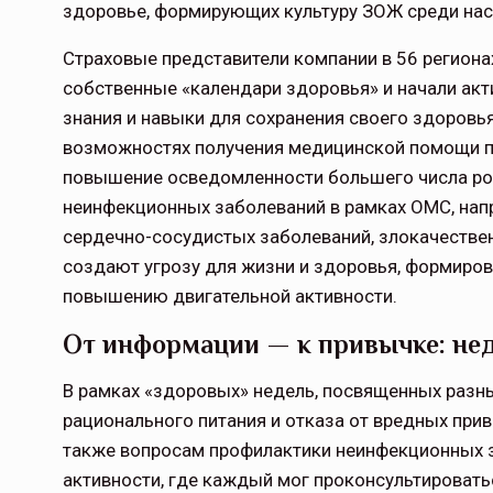
здоровье, формирующих культуру ЗОЖ среди нас
Страховые представители компании в 56 регионах
собственные «календари здоровья» и начали акт
знания и навыки для сохранения своего здоровь
Тамбов — под страховой за
возможностях получения медицинской помощи по
повышение осведомленности большего числа рос
Тамбовская область — не только
неинфекционных заболеваний в рамках ОМС, напр
сельскохозяйственный регион с исто
традициями выращивания агрокультур,
сердечно-сосудистых заболеваний, злокачестве
рискованного земледелия. Временно
создают угрозу для жизни и здоровья, формиров
обязанности…
повышению двигательной активности.
ССТ, 2025 №4 СЕНТЯБРЬ
От информации — к привычке: не
В рамках «здоровых» недель, посвященных разн
рационального питания и отказа от вредных при
также вопросам профилактики неинфекционных 
активности, где каждый мог проконсультироват