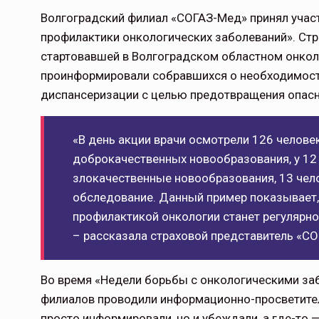
Волгоградский филиал «СОГАЗ-Мед» принял учас
профилактики онкологических заболеваний». Стр
стартовавшей в Волгоградском областном онколо
проинформировали собравшихся о необходимост
диспансеризации с целью предотвращения опасн
«В день акции врачи осмотрели 126 челове
доброкачественных новообразования, у 12
злокачественные новообразования, 13 чел
обследование. Данный пример показывает, 
профилактикой онкологии станет регулярн
– рассказала страховой представитель «С
Во время «Недели борьбы с онкологическими за
филиалов проводили информационно-просветител
просто информировали, но и убеждали, а где-то —