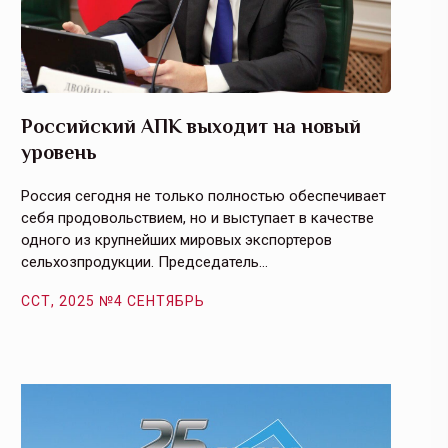
Российский АПК выходит на новый
Агрос
уровень
и кач
Россия сегодня не только полностью обеспечивает
Эффекти
себя продовольствием, но и выступает в качестве
урегули
одного из крупнейших мировых экспортеров
на случ
сельхозпродукции. Председатель…
площаде
ССТ, 2025 №4 СЕНТЯБРЬ
ССТ, 2