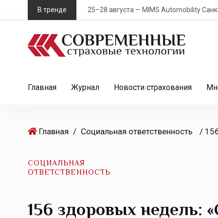
S
В тренде
25–28 августа — MIMS Automobility Санк
k
i
p
t
o
c
Главная
Журнал
Новости страхования
Мн
o
n
t
Главная
/
Социальная ответственность
e
n
t
СОЦИАЛЬНАЯ
ОТВЕТСТВЕННОСТЬ
156 здоровых недель: