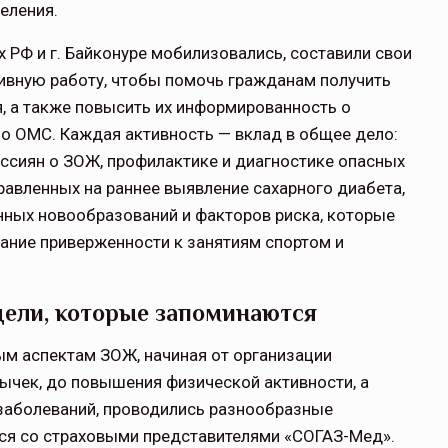
еления.
 РФ и г. Байконуре мобилизовались, составили свои
ивную работу, чтобы помочь гражданам получить
я, а также повысить их информированность о
щитой
ОСАГО требует переосмысления
 ОМС. Каждая активность — вклад в общее дело:
сиян о ЗОЖ, профилактике и диагностике опасных
Нормативно-правовое регулирование страхового
авленных на раннее выявление сахарного диабета,
рическими
рынка в России является одним из наиболее
 но и зона
прогрессивных в мире, однако в отдельных
нных новообразований и факторов риска, которые
 исполняющая
областях требует точечной доработки…
ание приверженности к занятиям спортом и
ССТ, 2025 №4 СЕНТЯБРЬ
дели, которые запоминаются
ым аспектам ЗОЖ, начиная от организации
вычек, до повышения физической активности, а
заболеваний, проводились разнообразные
ься со страховыми представителями «СОГАЗ-Мед».