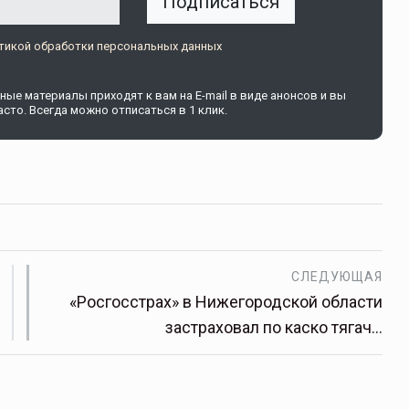
Подписаться
тикой обработки персональных данных
щитой
ОСАГО требует переосмысления
ые материалы приходят к вам на E-mail в виде анонсов и вы
Нормативно-правовое регулирование страхового
сто. Всегда можно отписаться в 1 клик.
рическими
рынка в России является одним из наиболее
 но и зона
прогрессивных в мире, однако в отдельных
 исполняющая
областях требует точечной доработки…
ССТ, 2025 №4 СЕНТЯБРЬ
СЛЕДУЮЩАЯ
«Росгосстрах» в Нижегородской области
застраховал по каско тягач…