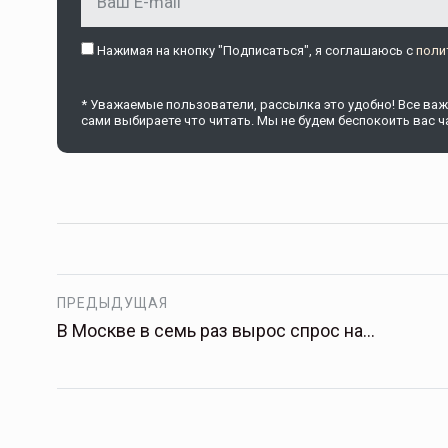
Нажимая на кнопку "Подписаться", я соглашаюсь c
поли
Тамбов — под страховой за
* Уважаемые пользователи, рассылка это удобно! Все важн
Тамбовская область — не только
сами выбираете что читать. Мы не будем беспокоить вас ча
сельскохозяйственный регион с исто
традициями выращивания агрокультур,
рискованного земледелия. Временно
обязанности…
ССТ, 2025 №4 СЕНТЯБРЬ
ПРЕДЫДУЩАЯ
В Москве в семь раз вырос спрос на…