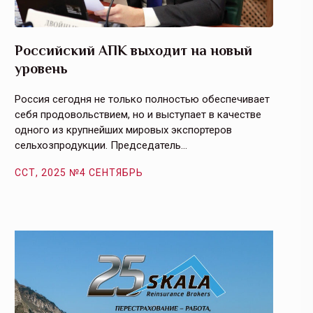
Российский АПК выходит на новый
Агрос
уровень
и кач
Россия сегодня не только полностью обеспечивает
Эффекти
себя продовольствием, но и выступает в качестве
урегули
одного из крупнейших мировых экспортеров
на случ
сельхозпродукции. Председатель…
площаде
ССТ, 2025 №4 СЕНТЯБРЬ
ССТ, 2