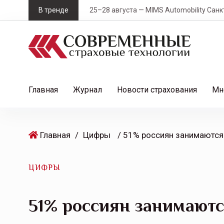
S
В тренде
25–28 августа — MIMS Automobility Санк
k
i
p
t
o
c
Главная
Журнал
Новости страхования
Мн
o
n
t
Главная
/
Цифры
e
n
t
ЦИФРЫ
51% россиян занимают