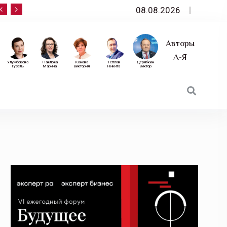
08.08.2026
10 сентября — «Эксперт РА» приглашает на фор
Авторы
А-Я
Улумбекова
Павлова
Конова
Теплов
Дерябкин
Гузель
Марина
Виктория
Никита
Виктор