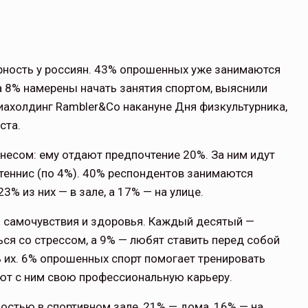
рность у россиян. 43% опрошенных уже занимаются
а 8% намерены начать занятия спортом, выяснили
иахолдинг Rambler&Co накануне Дня физкультурника,
ста.
тнесом: ему отдают предпочтение 20%. За ним идут
 и теннис (по 4%). 40% респондентов занимаются
% из них — в зале, а 17% — на улице.
 самочувствия и здоровья. Каждый десятый —
ся со стрессом, а 9% — любят ставить перед собой
ь их. 6% опрошенных спорт помогает тренировать
ют с ним свою профессиональную карьеру.
стью в спортивном зале, 21% — дома, 16% — на