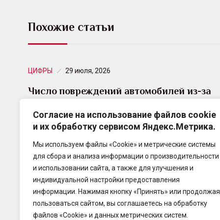
Похожие статьи
ЦИФРЫ
29 июля, 2026
Число повреждений автомобилей из-за
падения деревьев и других предметов…
Согласие на использование файлов cookie
и их обработку сервисом Яндекс.Метрика.
Специалисты СберСтрахования
проанализировали обращения клиентов по каско
Мы используем файлы «Cookie» и метрические системы
за январь–июнь 2026 года и выяснили, что число
для сбора и анализа информации о производительности
повреждений автомобилей из-за падения
и использовании сайта, а также для улучшения и
деревьев, ветвей,…
индивидуальной настройки предоставления
информации. Нажимая кнопку «Принять» или продолжая
пользоваться сайтом, вы соглашаетесь на обработку
файлов «Cookie» и данных метрических систем.