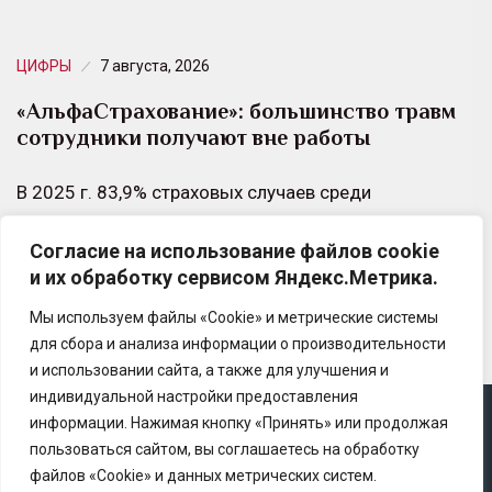
ЦИФРЫ
7 августа, 2026
«АльфаСтрахование»: большинство травм
сотрудники получают вне работы
В 2025 г. 83,9% страховых случаев среди
сотрудников, застрахованных по корпоративным
Согласие на использование файлов cookie
программам от несчастных случаев, были связаны с
и их обработку сервисом Яндекс.Метрика.
бытовыми травмами.
Мы используем файлы «Cookie» и метрические системы
для сбора и анализа информации о производительности
и использовании сайта, а также для улучшения и
индивидуальной настройки предоставления
информации. Нажимая кнопку «Принять» или продолжая
Copyright © 2025 Ассоциация «Некоммерческого
пользоваться сайтом, вы соглашаетесь на обработку
партнерство содействия развитию страхового рынка
файлов «Cookie» и данных метрических систем.
«Центр страховой безопасности»