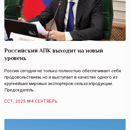
Российский АПК выходит на новый
А
уровень
к
в
е,
Россия сегодня не только полностью обеспечивает себя
Э
продовольствием, но и выступает в качестве одного из
у
крупнейших мировых экспортеров сельхозпродукции.
п
Председатель…
з
ССТ, 2025 №4 СЕНТЯБРЬ
С