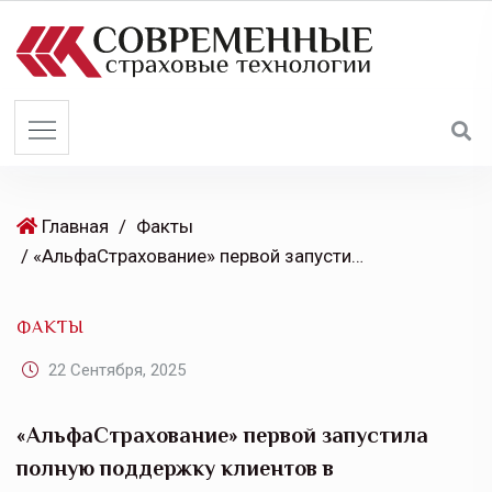
S
k
i
p
t
o
c
o
Главная
/
Факты
n
/ «АльфаСтрахование» первой запустила полную поддержку клиентов в мессенджере MAX
t
e
ФАКТЫ
n
t
22 Сентября, 2025
«АльфаСтрахование» первой запустила
полную поддержку клиентов в