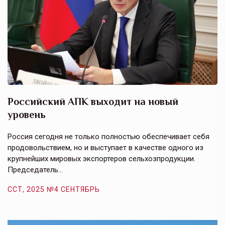
Российский АПК выходит на новый
А
уровень
к
в
е,
Россия сегодня не только полностью обеспечивает себя
Э
продовольствием, но и выступает в качестве одного из
у
крупнейших мировых экспортеров сельхозпродукции.
п
Председатель…
з
ССТ, 2025 №4 СЕНТЯБРЬ
С