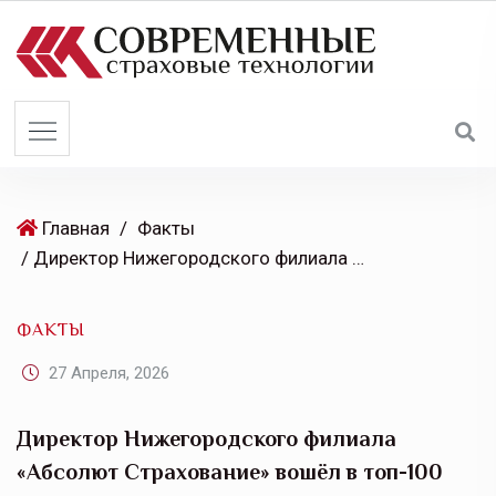
S
k
i
p
t
o
c
o
Главная
/
Факты
n
/ Директор Нижегородского филиала «Абсолют Страхование» вошёл в топ-100 лучших менеджеров региона
t
e
ФАКТЫ
n
t
27 Апреля, 2026
Директор Нижегородского филиала
«Абсолют Страхование» вошёл в топ-100