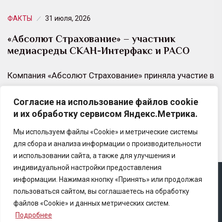
ФАКТЫ
31 июля, 2026
«Абсолют Страхование» – участник
медиасреды СКАН-Интерфакс и РАСО
Компания «Абсолют Страхование» приняла участие в
экспертной дискуссии «Стоит ли экономить на PR в
Согласие на использование файлов cookie
период турбулентности?», организованной СКАН-
и их обработку сервисом Яндекс.Метрика.
Интерфакс при поддержке Российской…
Мы используем файлы «Cookie» и метрические системы
для сбора и анализа информации о производительности
и использовании сайта, а также для улучшения и
индивидуальной настройки предоставления
информации. Нажимая кнопку «Принять» или продолжая
Copyright © 2025 Ассоциация «Некоммерческого
пользоваться сайтом, вы соглашаетесь на обработку
партнерство содействия развитию страхового рынка
файлов «Cookie» и данных метрических систем.
«Центр страховой безопасности»
Подробнее