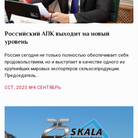
Российский АПК выходит на новый
А
уровень
к
в
е,
Россия сегодня не только полностью обеспечивает себя
Э
продовольствием, но и выступает в качестве одного из
у
крупнейших мировых экспортеров сельхозпродукции.
п
Председатель…
з
ССТ, 2025 №4 СЕНТЯБРЬ
С