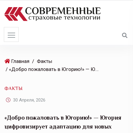
S
k
i
p
t
o
c
o
Главная
/
Факты
n
/ «Добро пожаловать в Югорию!» — Югория цифровизирует адаптацию для новых сотрудников
t
e
ФАКТЫ
n
t
30 Апреля, 2026
«Добро пожаловать в Югорию!» — Югория
цифровизирует адаптацию для новых