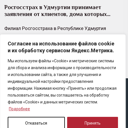
Росгосстрах в Удмуртии принимает
заявления от клиентов, дома которых…
Филиал Росгосстраха в Республике Удмуртия
принимает заявления от клиентов компании, дома и
Согласие на использование файлов cookie
имущество которых попало в зону подтопления
и их обработку сервисом Яндекс.Метрика.
после обильных осадков,…
Мы используем файлы «Cookie» и метрические системы
для сбора и анализа информации о производительности
и использовании сайта, а также для улучшения и
индивидуальной настройки предоставления
информации. Нажимая кнопку «Принять» или продолжая
Copyright © 2025 Ассоциация «Некоммерческого
пользоваться сайтом, вы соглашаетесь на обработку
партнерство содействия развитию страхового рынка
файлов «Cookie» и данных метрических систем.
«Центр страховой безопасности»
Подробнее
Правила републикации
Отказаться
Принять
Политика конфиденциальности