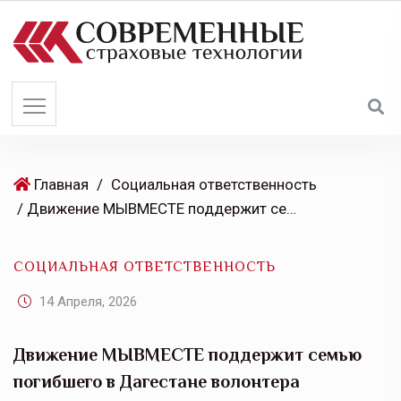
S
k
i
p
t
o
c
o
Главная
/
Социальная ответственность
n
/ Движение МЫВМЕСТЕ поддержит семью погибшего в Дагестане волонтера
t
e
СОЦИАЛЬНАЯ ОТВЕТСТВЕННОСТЬ
n
t
14 Апреля, 2026
Движение МЫВМЕСТЕ поддержит семью
погибшего в Дагестане волонтера