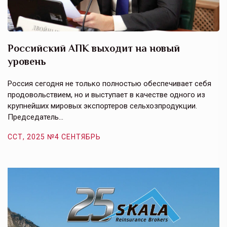
Российский АПК выходит на новый
А
уровень
к
в
е,
Россия сегодня не только полностью обеспечивает себя
Э
продовольствием, но и выступает в качестве одного из
у
крупнейших мировых экспортеров сельхозпродукции.
п
Председатель…
з
ССТ, 2025 №4 СЕНТЯБРЬ
С