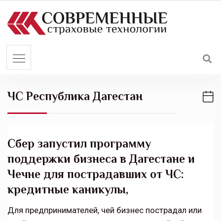
S
k
i
p
t
o
c
ЧС Республика Дагестан
o
n
t
e
Сбер запустил программу
n
поддержки бизнеса в Дагестане и
t
Чечне для пострадавших от ЧС:
кредитные каникулы,
Для предпринимателей, чей бизнес пострадал или