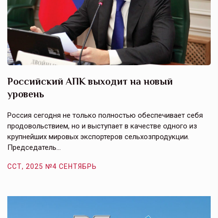
Российский АПК выходит на новый
А
уровень
к
в
е,
Россия сегодня не только полностью обеспечивает себя
Э
продовольствием, но и выступает в качестве одного из
у
крупнейших мировых экспортеров сельхозпродукции.
п
Председатель…
з
ССТ, 2025 №4 СЕНТЯБРЬ
С