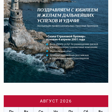
АВГУСТ 2026
Пн
Вт
Ср
Чт
Пт
Сб
Вс