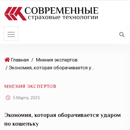
S
k
i
p
t
o
c
o
Главная
/
Мнения экспертов
n
/ Экономия, которая оборачивается ударом по кошельку
t
e
МНЕНИЯ ЭКСПЕРТОВ
n
t
5 Марта, 2025
Экономия, которая оборачивается ударом
по кошельку