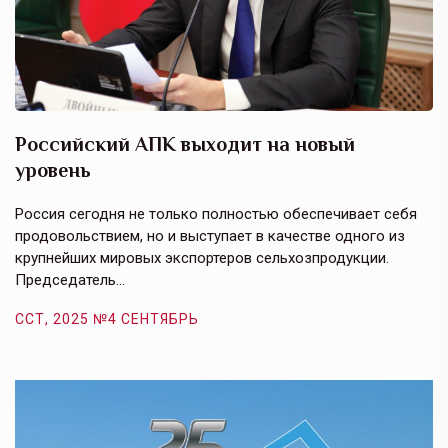
Российский АПК выходит на новый
А
уровень
к
в
е,
Россия сегодня не только полностью обеспечивает себя
Э
продовольствием, но и выступает в качестве одного из
у
крупнейших мировых экспортеров сельхозпродукции.
п
Председатель…
з
ССТ, 2025 №4 СЕНТЯБРЬ
С