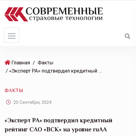
S
k
i
p
t
o
c
o
Главная
/
Факты
n
/ «Эксперт РА» подтвердил кредитный рейтинг САО «ВСК» на уровне ruAA
t
e
ФАКТЫ
n
t
20 Сентября, 2024
«Эксперт РА» подтвердил кредитный
рейтинг САО «ВСК» на уровне ruAA