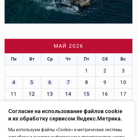
МАЙ 2026
Пн
Вт
Ср
Чт
Пт
Сб
Вс
1
2
3
4
5
6
7
8
9
10
11
12
13
14
15
16
17
18
19
20
21
22
23
24
Согласие на использование файлов cookie
25
26
27
28
29
30
31
и их обработку сервисом Яндекс.Метрика.
« Апр
Июн »
Мы используем файлы «Cookie» и метрические системы