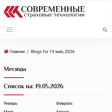
S
k
i
p
t
o
c
o
Главная
/
Blogs for 19 мая, 2026
n
t
Месяцы
e
n
t
Список на:
19.05.2026
Январь
Февраль
Март
Апрель