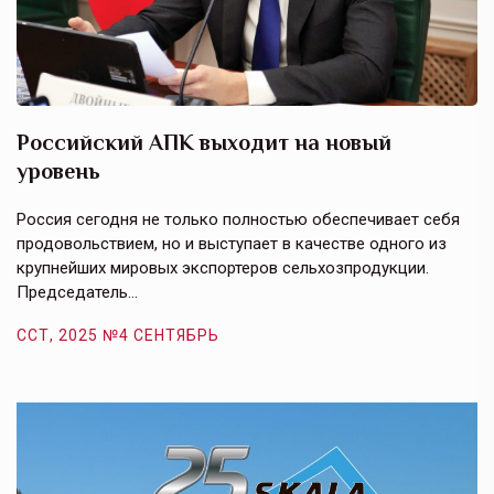
Российский АПК выходит на новый
А
уровень
к
в
е,
Россия сегодня не только полностью обеспечивает себя
Э
продовольствием, но и выступает в качестве одного из
у
крупнейших мировых экспортеров сельхозпродукции.
п
Председатель…
з
ССТ, 2025 №4 СЕНТЯБРЬ
С