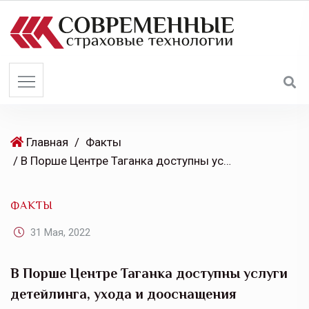
S
k
i
p
t
o
c
o
Главная
/
Факты
n
/ В Порше Центре Таганка доступны услуги детейлинга, ухода и дооснащения автомобилей
t
e
ФАКТЫ
n
t
31 Мая, 2022
В Порше Центре Таганка доступны услуги
детейлинга, ухода и дооснащения