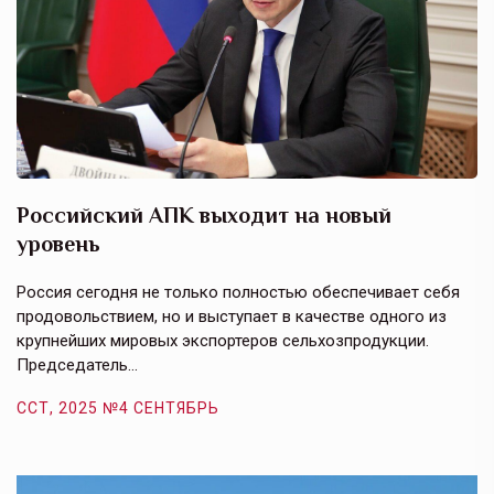
Российский АПК выходит на новый
А
уровень
к
в
е,
Россия сегодня не только полностью обеспечивает себя
Э
продовольствием, но и выступает в качестве одного из
у
крупнейших мировых экспортеров сельхозпродукции.
п
Председатель…
з
ССТ, 2025 №4 СЕНТЯБРЬ
С