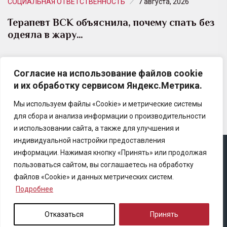
СОЦИАЛЬНАЯ ОТВЕТСТВЕННОСТЬ
7 августа, 2026
Терапевт ВСК объяснила, почему спать без
одеяла в жару…
С наступлением лета многие люди совершают одну
Согласие на использование файлов cookie
и ту же ошибку — пытаются спастись от жары,
и их обработку сервисом Яндекс.Метрика.
полностью отказываясь от любого текстиля…
Мы используем файлы «Cookie» и метрические системы
для сбора и анализа информации о производительности
и использовании сайта, а также для улучшения и
индивидуальной настройки предоставления
информации. Нажимая кнопку «Принять» или продолжая
Copyright © 2025 Ассоциация «Некоммерческого
пользоваться сайтом, вы соглашаетесь на обработку
партнерство содействия развитию страхового рынка
файлов «Cookie» и данных метрических систем.
«Центр страховой безопасности»
Подробнее
Правила републикации
Отказаться
Принять
Политика конфиденциальности