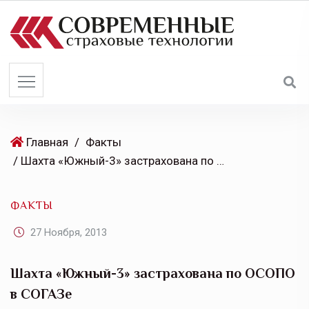
S
k
i
p
t
o
c
o
Главная
/
Факты
n
/ Шахта «Южный-3» застрахована по ОСОПО в СОГАЗе
t
e
ФАКТЫ
n
t
27 Ноября, 2013
Шахта «Южный-3» застрахована по ОСОПО
в СОГАЗе