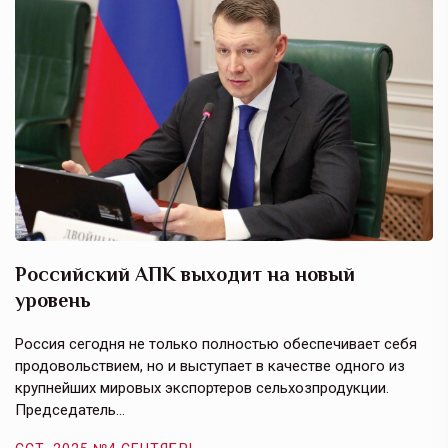
Российский АПК выходит на новый
А
уровень
к
в
е,
Россия сегодня не только полностью обеспечивает себя
Э
продовольствием, но и выступает в качестве одного из
у
крупнейших мировых экспортеров сельхозпродукции.
п
Председатель…
з