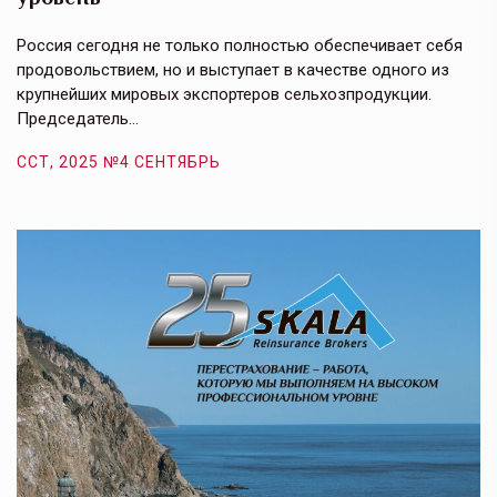
в
е,
Россия сегодня не только полностью обеспечивает себя
Э
продовольствием, но и выступает в качестве одного из
у
крупнейших мировых экспортеров сельхозпродукции.
п
Председатель…
з
ССТ, 2025 №4 СЕНТЯБРЬ
С