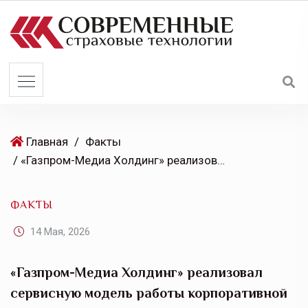
S
k
i
p
t
o
c
o
Главная
/
Факты
n
/ «Газпром-Медиа Холдинг» реализовал сервисную модель работы корпоративной ИТ-функции на базе Naumen
t
e
ФАКТЫ
n
t
14 Мая, 2026
«Газпром-Медиа Холдинг» реализовал
сервисную модель работы корпоративной