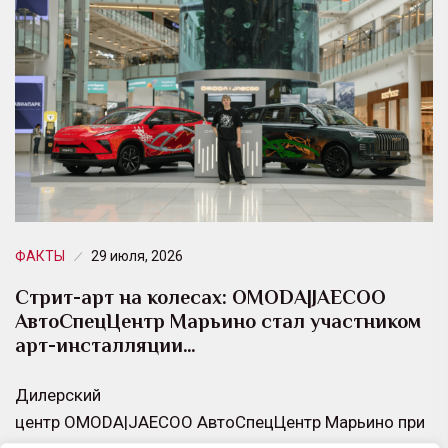
ФАКТЫ
29 июля, 2026
Стрит-арт на колесах: OMODA|JAECOO
АвтоСпецЦентр Марьино стал участником
арт-инсталляции…
Дилерский
центр OMODA|JAECOO АвтоСпецЦентр Марьино при