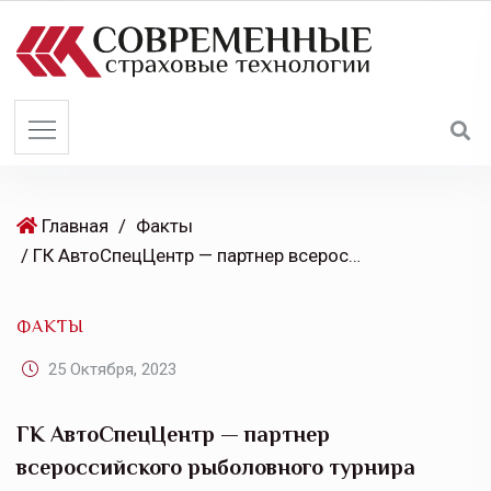
S
k
i
p
t
o
c
o
Главная
/
Факты
n
/ ГК АвтоСпецЦентр — партнер всероссийского рыболовного турнира «Золотой судак»
t
e
ФАКТЫ
n
t
25 Октября, 2023
ГК АвтоСпецЦентр — партнер
всероссийского рыболовного турнира