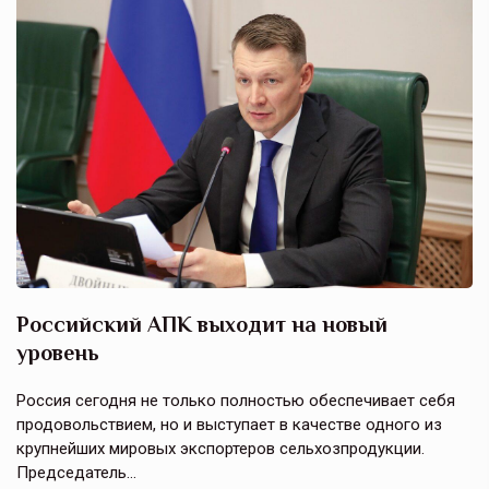
Российский АПК выходит на новый
А
уровень
к
в
е,
Россия сегодня не только полностью обеспечивает себя
Э
продовольствием, но и выступает в качестве одного из
у
крупнейших мировых экспортеров сельхозпродукции.
п
Председатель…
з