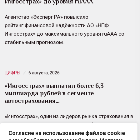
Ингосстрах» до уровня ruAAA
Агентство «Эксперт РА» повысило
рейтинг финансовой надёжности АО «НПФ
Ингосстрах» до максимального уровня ruAAA со
стабильным прогнозом.
ЦИФРЫ
6 августа, 2026
«Ингосстрах» выплатил более 6,3
миллиарда рублей в сегменте
автострахования…
«Ингосстрах», один из лидеров рынка страхования в
России, выплатил своим клиентам более 6,3
Согласие на использование файлов cookie
миллиарда рублей в сегменте автострахования за