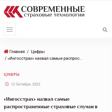
S
k
i
p
t
o
c
o
Главная
/
Цифры
n
/ «Ингосстрах» назвал самые распространенные страховые случаи в связи со стихийными бедствиями
t
e
ЦИФРЫ
n
t
12 Октября, 2022
«Ингосстрах» назвал самые
распространенные страховые случаи в