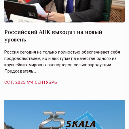
Российский АПК выходит на новый
А
уровень
к
в
е,
Россия сегодня не только полностью обеспечивает себя
Э
продовольствием, но и выступает в качестве одного из
у
крупнейших мировых экспортеров сельхозпродукции.
п
Председатель…
з
ССТ, 2025 №4 СЕНТЯБРЬ
С